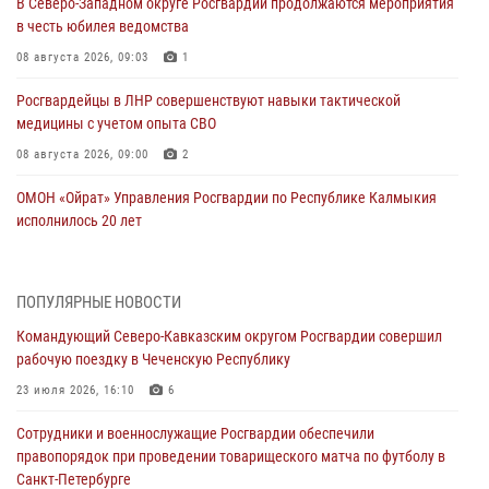
В Северо-Западном округе Росгвардии продолжаются мероприятия
в честь юбилея ведомства
08 августа 2026, 09:03
1
Росгвардейцы в ЛНР совершенствуют навыки тактической
медицины с учетом опыта СВО
08 августа 2026, 09:00
2
ОМОН «Ойрат» Управления Росгвардии по Республике Калмыкия
исполнилось 20 лет
08 августа 2026, 07:00
Военнослужащие Софринской бригады Росгвардии встретились с
ПОПУЛЯРНЫЕ НОВОСТИ
участником патриотического проекта «Дорогой Ломоносова —
Командующий Северо-Кавказским округом Росгвардии совершил
дорогой к Победе в СВО» (видео)
рабочую поездку в Чеченскую Республику
08 августа 2026, 07:00
2
1
23 июля 2026, 16:10
6
В Кабардино-Балкарии сотрудники Росгвардии провели турнир по
Сотрудники и военнослужащие Росгвардии обеспечили
настольному теннису ко Дню физкультурника
правопорядок при проведении товарищеского матча по футболу в
08 августа 2026, 07:00
Санкт-Петербурге