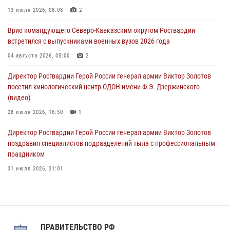
Росгвардейцы обеспечили безопасность «Поезда Победы» в
13 июля 2026, 08:08
2
Кузбассе
Врио командующего Северо-Кавказским округом Росгвардии
08 августа 2026, 07:00
встретился с выпускниками военных вузов 2026 года
В Москве росгвардейцы оказали помощь медикам и девушке с
04 августа 2026, 05:00
2
ограниченными возможностями здоровья (видео)
Директор Росгвардии Герой России генерал армии Виктор Золотов
08 августа 2026, 06:32
1
посетил кинологический центр ОДОН имени Ф.Э. Дзержинского
(видео)
28 июля 2026, 16:50
1
Директор Росгвардии Герой России генерал армии Виктор Золотов
поздравил специалистов подразделений тыла с профессиональным
праздником
31 июля 2026, 21:01
В ОГВ(с) завершилась служебная командировка сотрудников ОМОН
Росгвардии
20 июля 2026, 09:25
3
ПРАВИТЕЛЬСТВО РФ