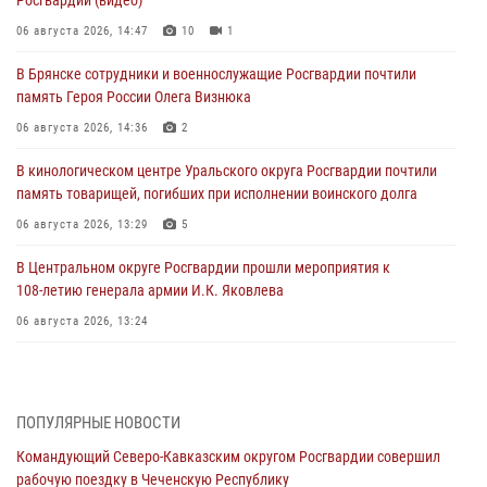
06 августа 2026, 14:47
10
1
В Брянске сотрудники и военнослужащие Росгвардии почтили
память Героя России Олега Визнюка
06 августа 2026, 14:36
2
В кинологическом центре Уральского округа Росгвардии почтили
память товарищей, погибших при исполнении воинского долга
06 августа 2026, 13:29
5
В Центральном округе Росгвардии прошли мероприятия к
108‑летию генерала армии И.К. Яковлева
06 августа 2026, 13:24
Росгвардейцы задержали мужчину, открывшего стрельбу в
Подмосковье (видео)
06 августа 2026, 12:35
1
ПОПУЛЯРНЫЕ НОВОСТИ
Командующий Северо-Кавказским округом Росгвардии совершил
Росгвардейцы провели выставку вооружения для участников сбора
рабочую поездку в Чеченскую Республику
«Гвардеец» в Пензе (видео)