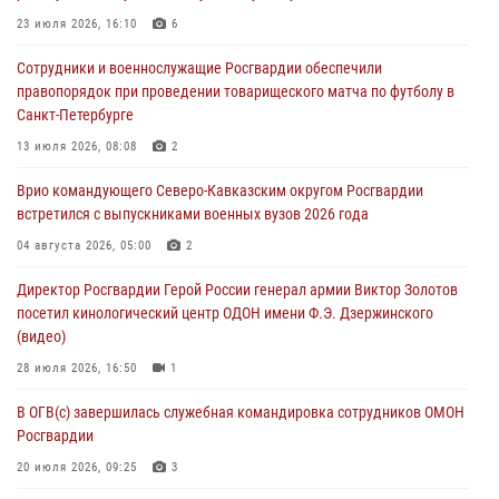
23 июля 2026, 16:10
6
06 августа 2026, 12:00
2
1
Сотрудники и военнослужащие Росгвардии обеспечили
В Курске росгвардейцы приняли участие в митинге, посвященном
правопорядок при проведении товарищеского матча по футболу в
второй годовщине вторжения ВСУ на территорию области
Санкт-Петербурге
06 августа 2026, 11:56
4
13 июля 2026, 08:08
2
В Санкт-Петербурге наряд Росгвардии задержал правонарушителя,
Врио командующего Северо-Кавказским округом Росгвардии
угрожавшего подростку травматическим пистолетом
встретился с выпускниками военных вузов 2026 года
06 августа 2026, 11:33
1
04 августа 2026, 05:00
2
В Зауралье при содействии СОБР Росгвардии ликвидирована
Директор Росгвардии Герой России генерал армии Виктор Золотов
крупная нарколаборатория
посетил кинологический центр ОДОН имени Ф.Э. Дзержинского
06 августа 2026, 11:27
(видео)
28 июля 2026, 16:50
1
В ОГВ(с) завершилась служебная командировка сотрудников ОМОН
Росгвардии
20 июля 2026, 09:25
3