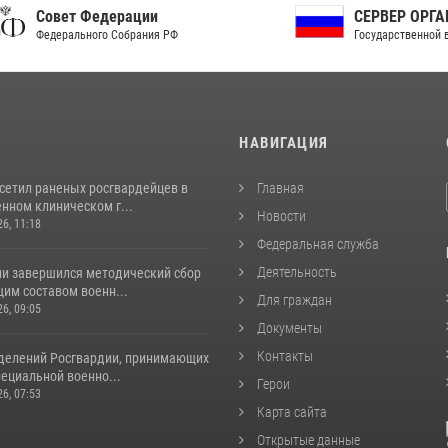
ет Федерации
СЕРВЕР ОРГАНОВ
рального Собрания РФ
Государственной власти РФ
И
НАВИГАЦИЯ
осетил раненых росгвардейцев в
Главная
нном клиническом г...
Новости
26, 11:18
Федеральная служба
Деятельность
ии завершился методический сбор
им составом военн...
Для граждан
26, 09:05
Документы
Контакты
делений Росгвардии, принимающих
пециальной военно...
Герои
26, 07:53
Карта сайта
Открытые данные