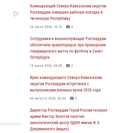
Командующий Северо-Кавказским округом
07 августа 2026, 09:05
3
Росгвардии совершил рабочую поездку в
Чеченскую Республику
Мастер-класс по боевым искусствам провели
росгвардейцы в Херсонской области
23 июля 2026, 16:10
6
07 августа 2026, 08:49
Сотрудники и военнослужащие Росгвардии
обеспечили правопорядок при проведении
Росгвардейцы задержали хулигана,
товарищеского матча по футболу в Санкт-
пугавшего пневматическим пистолетом
Петербурге
граждан центре Санкт-Петербурга
13 июля 2026, 08:08
2
07 августа 2026, 08:33
2
Врио командующего Северо-Кавказским
В центре Москвы росгвардейцы задержали
округом Росгвардии встретился с
мужчину, пытавшегося проникнуть на
выпускниками военных вузов 2026 года
охраняемый объект через крышу (видео)
04 августа 2026, 05:00
2
07 августа 2026, 08:04
1
Директор Росгвардии Герой России генерал
Представители Росгвардии и руководство
армии Виктор Золотов посетил
Свердловского творческого союза
кинологический центр ОДОН имени Ф.Э.
журналистов обсудили вопросы
Дзержинского (видео)
взаимодействия