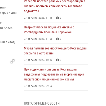
Рэпер ST посетил раненых росгвардейцев в
Главном военном клиническом госпитале
ания
ведомства
е крови для
07 августа 2026, 11:18
2
е
Патриотическая акция «Каникулы с
ти более
Росгвардией» прошла в Воронеже
07 августа 2026, 11:00
2
ный вклад
Мурал памяти военнослужащего Росгвардии
открыли в Астрахани
07 августа 2026, 10:13
5
При содействии спецназа Росгвардии
задержаны подозреваемые в организации
масштабной мошеннической схемы
07 августа 2026, 09:52
В Росгвардии завершился методический
сбор с руководящим составом военно-
ПОПУЛЯРНЫЕ НОВОСТИ
политических органов