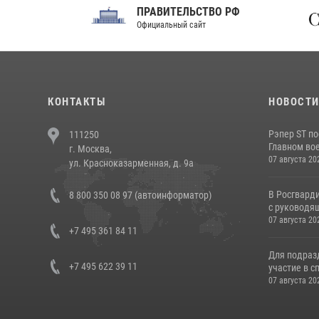
ПРАВИТЕЛЬСТВО РФ
Сов
Официальный сайт
Феде
КОНТАКТЫ
НОВОСТ
Рэпер ST п
111250
Главном вое
г. Москва,
07 августа 20
ул. Красноказарменная, д. 9а
В Росгвард
8 800 350 08 97 (автоинформатор)
с руководящ
07 августа 20
+7 495 361 84 11
Для подраз
+7 495 622 39 11
участие в с
07 августа 20