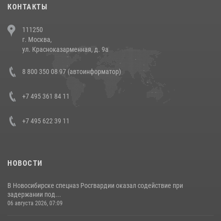
30 июля 2026, 08:00
1
КОНТАКТЫ
В Челябинске росгвардейцы задержали злоумышленников,
111250
напавших на бригаду скорой помощи (видео)
г. Москва,
14 июля 2026, 12:20
1
ул. Красноказарменная, д. 9а
В Росгвардии прошла военно-научная конференция по обобщению
8 800 350 08 97 (автоинформатор)
боевого опыта
08 июля 2026, 07:01
+7 495 361 84 11
+7 495 622 39 11
НОВОСТИ
В Новосибирске спецназ Росгвардии оказал содействие при
задержании под...
06 августа 2026, 07:09