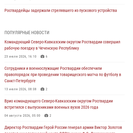
Росгвардейцы задержали стрелявшего из пускового устройства
рядом с жилыми домами в центре Санкт-Петербурга (видео)
06 августа 2026, 08:18
3
1
ПОПУЛЯРНЫЕ НОВОСТИ
В Новосибирске спецназ Росгвардии оказал содействие при
Командующий Северо-Кавказским округом Росгвардии совершил
задержании подозреваемых в похищении человека и
рабочую поездку в Чеченскую Республику
вымогательстве (видео)
23 июля 2026, 16:10
6
06 августа 2026, 07:09
1
Сотрудники и военнослужащие Росгвардии обеспечили
Сотрудники и военнослужащие Росгвардии обеспечили
правопорядок при проведении товарищеского матча по футболу в
правопорядок при проведении матча Кубка России по футболу в
Санкт-Петербурге
Санкт-Петербурге
13 июля 2026, 08:08
2
06 августа 2026, 07:03
3
Врио командующего Северо-Кавказским округом Росгвардии
В Грозном военнослужащие Росгвардии присоединились к
встретился с выпускниками военных вузов 2026 года
всероссийской донорской акции «От сердца к сердцу»
04 августа 2026, 05:00
2
06 августа 2026, 06:30
Директор Росгвардии Герой России генерал армии Виктор Золотов
В Бурятии и Приамурье росгвардейцы задержали подозреваемых в