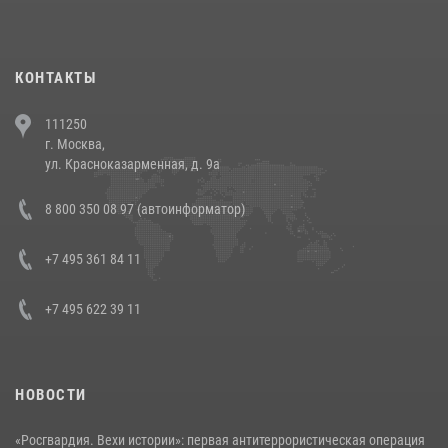
повели рейды по соблюдению миграционного законодательства
(видео)
30 июля 2026, 08:00
1
КОНТАКТЫ
В Челябинске росгвардейцы задержали злоумышленников,
111250
напавших на бригаду скорой помощи (видео)
г. Москва,
14 июля 2026, 12:20
1
ул. Красноказарменная, д. 9а
В Росгвардии прошла военно-научная конференция по обобщению
8 800 350 08 97 (автоинформатор)
боевого опыта
08 июля 2026, 07:01
+7 495 361 84 11
+7 495 622 39 11
НОВОСТИ
«Росгвардия. Вехи истории»: первая антитеррористическая операция