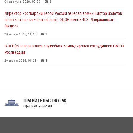
Рэпер ST посетил раненых росгвардейцев в Главном военном
04 августа 2026, 05:00
2
клиническом госпитале ведомства
Директор Росгвардии Герой России генерал армии Виктор Золотов
07 августа 2026, 11:18
2
посетил кинологический центр ОДОН имени Ф.Э. Дзержинского
(видео)
28 июля 2026, 16:50
1
В ОГВ(с) завершилась служебная командировка сотрудников ОМОН
Росгвардии
20 июля 2026, 09:25
3
Директор Росгвардии Герой России генерал армии Виктор Золотов
поздравил специалистов подразделений тыла с профессиональным
праздником
31 июля 2026, 21:01
ПРАВИТЕЛЬСТВО РФ
Праздник «Один день с Росгвардией» к 105-летию Центрального
Официальный сайт
округа прошел на Поклонной горе
18 июля 2026, 13:43
15
1
При силовой поддержке СОБР Росгвардии в Иркутской области