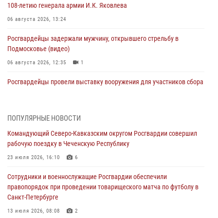
108‑летию генерала армии И.К. Яковлева
06 августа 2026, 13:24
Росгвардейцы задержали мужчину, открывшего стрельбу в
Подмосковье (видео)
06 августа 2026, 12:35
1
Росгвардейцы провели выставку вооружения для участников сбора
«Гвардеец» в Пензе (видео)
06 августа 2026, 12:00
2
1
ПОПУЛЯРНЫЕ НОВОСТИ
В Курске росгвардейцы приняли участие в митинге, посвященном
Командующий Северо-Кавказским округом Росгвардии совершил
второй годовщине вторжения ВСУ на территорию области
рабочую поездку в Чеченскую Республику
06 августа 2026, 11:56
4
23 июля 2026, 16:10
6
В Санкт-Петербурге наряд Росгвардии задержал правонарушителя,
Сотрудники и военнослужащие Росгвардии обеспечили
угрожавшего подростку травматическим пистолетом
правопорядок при проведении товарищеского матча по футболу в
06 августа 2026, 11:33
1
Санкт-Петербурге
В Зауралье при содействии СОБР Росгвардии ликвидирована
13 июля 2026, 08:08
2