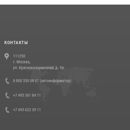
18 июля 2026, 13:43
15
1
При силовой поддержке СОБР Росгвардии в Иркутской области
повели рейды по соблюдению миграционного законодательства
(видео)
30 июля 2026, 08:00
1
КОНТАКТЫ
В Челябинске росгвардейцы задержали злоумышленников,
111250
напавших на бригаду скорой помощи (видео)
г. Москва,
14 июля 2026, 12:20
1
ул. Красноказарменная, д. 9а
В Росгвардии прошла военно-научная конференция по обобщению
8 800 350 08 97 (автоинформатор)
боевого опыта
08 июля 2026, 07:01
+7 495 361 84 11
+7 495 622 39 11