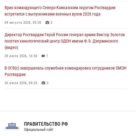
крупная нарколаборатория
Врио командующего Северо-Кавказским округом Росгвардии
06 августа 2026, 11:27
встретился с выпускниками военных вузов 2026 года
В Москве росгвардейцы задержали троих мужчин, устроивших
04 августа 2026, 05:00
2
пьяный дебош в баре (видео)
Директор Росгвардии Герой России генерал армии Виктор Золотов
06 августа 2026, 11:20
1
посетил кинологический центр ОДОН имени Ф.Э. Дзержинского
(видео)
28 июля 2026, 16:50
1
В ОГВ(с) завершилась служебная командировка сотрудников ОМОН
Росгвардии
20 июля 2026, 09:25
3
Директор Росгвардии Герой России генерал армии Виктор Золотов
поздравил специалистов подразделений тыла с профессиональным
праздником
31 июля 2026, 21:01
ПРАВИТЕЛЬСТВО РФ
Праздник «Один день с Росгвардией» к 105-летию Центрального
Официальный сайт
округа прошел на Поклонной горе