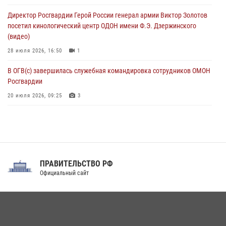
Росгвардейцы пресекли попытку руферов подняться на крышу
Директор Росгвардии Герой России генерал армии Виктор Золотов
Смольного собора в Санкт-Петербурге (видео)
посетил кинологический центр ОДОН имени Ф.Э. Дзержинского
07 августа 2026, 11:34
3
1
(видео)
28 июля 2026, 16:50
1
В ОГВ(с) завершилась служебная командировка сотрудников ОМОН
Росгвардии
20 июля 2026, 09:25
3
Директор Росгвардии Герой России генерал армии Виктор Золотов
поздравил специалистов подразделений тыла с профессиональным
праздником
31 июля 2026, 21:01
ПРАВИТЕЛЬСТВО РФ
Праздник «Один день с Росгвардией» к 105-летию Центрального
Официальный сайт
округа прошел на Поклонной горе
18 июля 2026, 13:43
15
1
При силовой поддержке СОБР Росгвардии в Иркутской области