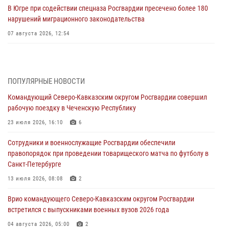
В Югре при содействии спецназа Росгвардии пресечено более 180
нарушений миграционного законодательства
07 августа 2026, 12:54
Тонувшего ребенка спас росгвардеец в Краснодарском крае
07 августа 2026, 12:37
ПОПУЛЯРНЫЕ НОВОСТИ
Юные гости из летних лагерей посетили кинологический центр
Командующий Северо-Кавказским округом Росгвардии совершил
Росгвардии (видео)
рабочую поездку в Чеченскую Республику
07 августа 2026, 12:20
3
1
23 июля 2026, 16:10
6
Ветеран войск правопорядка генерал-майор Иван Пияшев – герой
Сотрудники и военнослужащие Росгвардии обеспечили
выпуска «Легенды армии с Александром Маршалом»
правопорядок при проведении товарищеского матча по футболу в
07 августа 2026, 12:00
Санкт-Петербурге
Представители ФСБ России по Уральскому округу Росгвардии и
13 июля 2026, 08:08
2
ветераны военной контрразведки почтили память Николая
Врио командующего Северо-Кавказским округом Росгвардии
Кузнецова
встретился с выпускниками военных вузов 2026 года
07 августа 2026, 12:00
4
04 августа 2026, 05:00
2