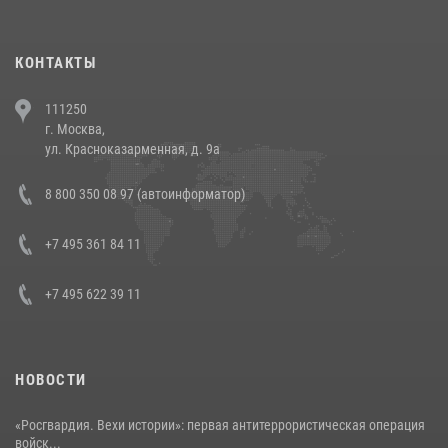
повели рейды по соблюдению миграционного законодательства
(видео)
30 июля 2026, 08:00
1
КОНТАКТЫ
В Челябинске росгвардейцы задержали злоумышленников,
111250
напавших на бригаду скорой помощи (видео)
г. Москва,
14 июля 2026, 12:20
1
ул. Красноказарменная, д. 9а
В Росгвардии прошла военно-научная конференция по обобщению
8 800 350 08 97 (автоинформатор)
боевого опыта
08 июля 2026, 07:01
+7 495 361 84 11
+7 495 622 39 11
НОВОСТИ
«Росгвардия. Вехи истории»: первая антитеррористическая операция
войск...