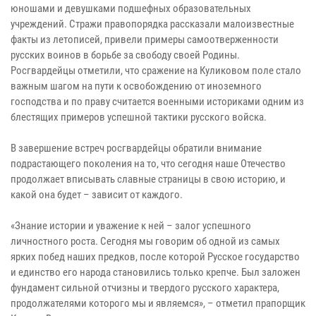
юношами и девушками подшефных образовательных
учреждений. Стражи правопорядка рассказали малоизвестные
факты из летописей, привели примеры самоотверженности
русских воинов в борьбе за свободу своей Родины.
Росгвардейцы отметили, что сражение на Куликовом поле стало
важным шагом на пути к освобождению от иноземного
господства и по праву считается военными историками одним из
блестящих примеров успешной тактики русского войска.
В завершение встреч росгвардейцы обратили внимание
подрастающего поколения на то, что сегодня наше Отечество
продолжает вписывать славные страницы в свою историю, и
какой она будет – зависит от каждого.
«Знание истории и уважение к ней – залог успешного
личностного роста. Сегодня мы говорим об одной из самых
ярких побед наших предков, после которой Русское государство
и единство его народа становились только крепче. Был заложен
фундамент сильной отчизны и твердого русского характера,
продолжателями которого мы и являемся», – отметил прапорщик