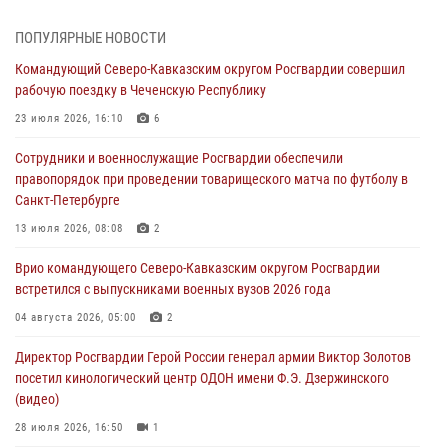
В Центральных регионах России продолжается ведомственная
ПОПУЛЯРНЫЕ НОВОСТИ
акция «Каникулы с Росгвардией»
Командующий Северо-Кавказским округом Росгвардии совершил
09 августа 2026, 08:00
8
рабочую поездку в Чеченскую Республику
В Чеченской Республике пожарные расчеты Росгвардии и МЧС
23 июля 2026, 16:10
6
отработали межведомственное взаимодействие
Сотрудники и военнослужащие Росгвардии обеспечили
09 августа 2026, 08:00
2
правопорядок при проведении товарищеского матча по футболу в
Санкт-Петербурге
В Кузбассе росгвардейцы помогли вернуть горожанке пропавшую
мать
13 июля 2026, 08:08
2
09 августа 2026, 07:00
Врио командующего Северо-Кавказским округом Росгвардии
встретился с выпускниками военных вузов 2026 года
Лучшие футбольные команды Южного округа Росгвардии
определили на Кубани
04 августа 2026, 05:00
2
09 августа 2026, 07:00
Директор Росгвардии Герой России генерал армии Виктор Золотов
посетил кинологический центр ОДОН имени Ф.Э. Дзержинского
(видео)
28 июля 2026, 16:50
1