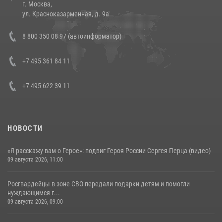
г. Москва,
14 июля 2026, 12:20
1
ул. Красноказарменная, д. 9а
Состоялась рабочая встреча директора Росгвардии Героя России
8 800 350 08 97 (автоинформатор)
генерала армии Виктора Золотова с заместителем полномочного
представителя Президента Российской Федерации в Северо-
Кавказском федеральном округе Виталием Кузнецовым
+7 495 361 84 11
30 июля 2026, 15:35
4
+7 495 622 39 11
НОВОСТИ
«Я расскажу вам о Герое»: подвиг Героя России Сергея Перца (видео)
09 августа 2026, 11:00
Росгвардейцы в зоне СВО передали подарки детям и помогли
нуждающимся г...
09 августа 2026, 09:00