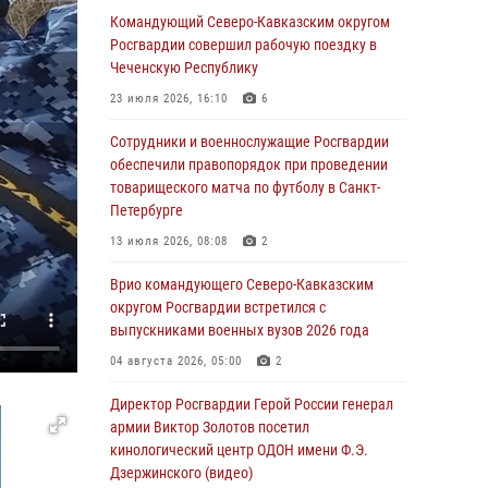
09 августа 2026, 05:00
Командующий Северо-Кавказским округом
Росгвардии совершил рабочую поездку в
Росгвардейцы провели занятие по
Чеченскую Республику
стрелковой подготовке для воспитанников
Центра детского, юношеского туризма и
23 июля 2026, 16:10
6
краеведения Луганской Народной
Республики
Сотрудники и военнослужащие Росгвардии
обеспечили правопорядок при проведении
09 августа 2026, 05:00
товарищеского матча по футболу в Санкт-
Петербурге
Всероссийская ведомственная акции
«Каникулы с Росгвардией проходит в Сибири
13 июля 2026, 08:08
2
09 августа 2026, 04:00
5
Врио командующего Северо-Кавказским
округом Росгвардии встретился с
Росгвардейцы провели патриотическое
выпускниками военных вузов 2026 года
занятие для детей на Поклонной горе в
Москве (видео)
04 августа 2026, 05:00
2
08 августа 2026, 14:10
3
1
Директор Росгвардии Герой России генерал
армии Виктор Золотов посетил
В ЛНР росгвардейцы провели тренировку по
кинологический центр ОДОН имени Ф.Э.
единоборствам для юных воспитанников
Дзержинского (видео)
спортивной школы