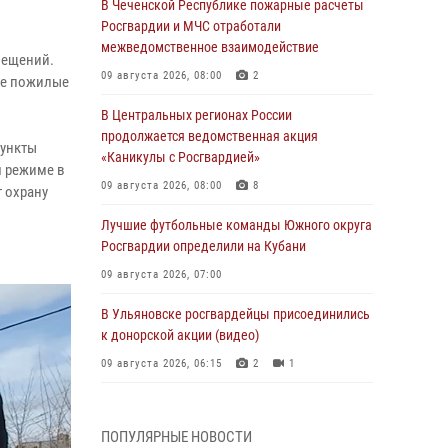
В Чеченской Республике пожарные расчеты
Росгвардии и МЧС отработали
межведомственное взаимодействие
мещений.
09 августа 2026, 08:00
2
две пожилые
В Центральных регионах России
продолжается ведомственная акция
пункты
«Каникулы с Росгвардией»
м режиме в
09 августа 2026, 08:00
8
 охрану
Лучшие футбольные команды Южного округа
Росгвардии определили на Кубани
09 августа 2026, 07:00
В Ульяновске росгвардейцы присоединились
к донорской акции (видео)
09 августа 2026, 06:15
2
1
В регионах Урала бойцам Росгвардии в зону
СВО передали свежие тиражи газет
ПОПУЛЯРНЫЕ НОВОСТИ