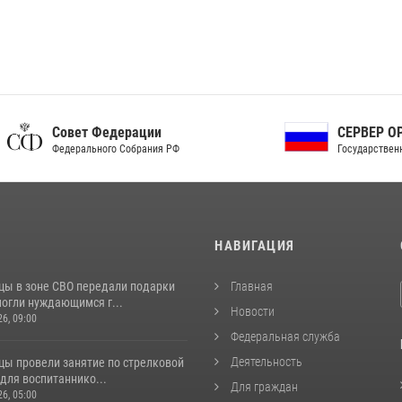
ет Федерации
СЕРВЕР ОРГАНОВ
рального Собрания РФ
Государственной власти РФ
И
НАВИГАЦИЯ
цы в зоне СВО передали подарки
Главная
могли нуждающимся г...
Новости
26, 09:00
Федеральная служба
Деятельность
цы провели занятие по стрелковой
для воспитаннико...
Для граждан
26, 05:00