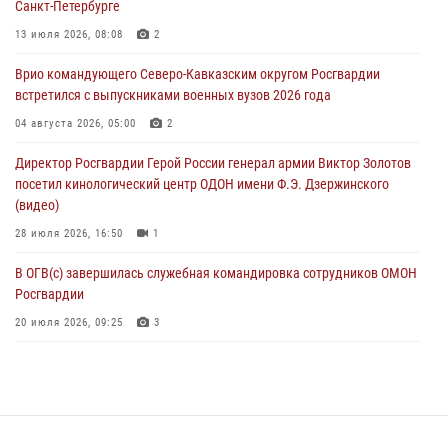
Санкт-Петербурге
Подвиги героев‑росгвардейцев увековечили в новой музейной
экспозиции белгородского музея‑диорамы «Курская битва.
13 июля 2026, 08:08
2
Белгородское направление»
Врио командующего Северо-Кавказским округом Росгвардии
06 августа 2026, 10:30
3
встретился с выпускниками военных вузов 2026 года
Охрану общественного порядка и безопасность на футбольном
04 августа 2026, 05:00
2
матче в Москве обеспечила Росгвардия (видео)
Директор Росгвардии Герой России генерал армии Виктор Золотов
06 августа 2026, 10:13
1
посетил кинологический центр ОДОН имени Ф.Э. Дзержинского
(видео)
28 июля 2026, 16:50
1
В ОГВ(с) завершилась служебная командировка сотрудников ОМОН
Росгвардии
20 июля 2026, 09:25
3
Директор Росгвардии Герой России генерал армии Виктор Золотов
поздравил специалистов подразделений тыла с профессиональным
праздником
31 июля 2026, 21:01