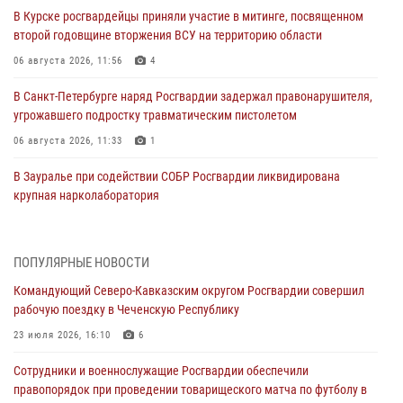
В Курске росгвардейцы приняли участие в митинге, посвященном
второй годовщине вторжения ВСУ на территорию области
06 августа 2026, 11:56
4
В Санкт-Петербурге наряд Росгвардии задержал правонарушителя,
угрожавшего подростку травматическим пистолетом
06 августа 2026, 11:33
1
В Зауралье при содействии СОБР Росгвардии ликвидирована
крупная нарколаборатория
06 августа 2026, 11:27
В Москве росгвардейцы задержали троих мужчин, устроивших
ПОПУЛЯРНЫЕ НОВОСТИ
пьяный дебош в баре (видео)
Командующий Северо-Кавказским округом Росгвардии совершил
06 августа 2026, 11:20
1
рабочую поездку в Чеченскую Республику
Взрывотехники Росгвардии на Ставрополье обезвредили снаряд
23 июля 2026, 16:10
6
времен Великой Отечественной войны
Сотрудники и военнослужащие Росгвардии обеспечили
06 августа 2026, 11:15
правопорядок при проведении товарищеского матча по футболу в