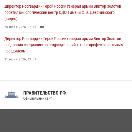
ограниченными возможностями здоровья (видео)
Директор Росгвардии Герой России генерал армии Виктор Золотов
08 августа 2026, 06:32
1
посетил кинологический центр ОДОН имени Ф.Э. Дзержинского
(видео)
28 июля 2026, 16:50
1
Директор Росгвардии Герой России генерал армии Виктор Золотов
поздравил специалистов подразделений тыла с профессиональным
праздником
31 июля 2026, 21:01
В ОГВ(с) завершилась служебная командировка сотрудников ОМОН
Росгвардии
20 июля 2026, 09:25
3
ПРАВИТЕЛЬСТВО РФ
Праздник «Один день с Росгвардией» к 105-летию Центрального
Официальный сайт
округа прошел на Поклонной горе
18 июля 2026, 13:43
15
1
При силовой поддержке СОБР Росгвардии в Иркутской области
повели рейды по соблюдению миграционного законодательства