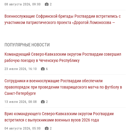
08 августа 2026, 09:00
2
Военнослужащие Софринской бригады Росгвардии встретились с
участником патриотического проекта «Дорогой Ломоносова —
дорогой к Победе в СВО» (видео)
08 августа 2026, 07:00
2
1
ПОПУЛЯРНЫЕ НОВОСТИ
Росгвардейцы обеспечили безопасность «Поезда Победы» в
Командующий Северо-Кавказским округом Росгвардии совершил
Кузбассе
рабочую поездку в Чеченскую Республику
08 августа 2026, 07:00
23 июля 2026, 16:10
6
ОМОН «Ойрат» Управления Росгвардии по Республике Калмыкия
Сотрудники и военнослужащие Росгвардии обеспечили
исполнилось 20 лет
правопорядок при проведении товарищеского матча по футболу в
08 августа 2026, 07:00
Санкт-Петербурге
В Кабардино-Балкарии сотрудники Росгвардии провели турнир по
13 июля 2026, 08:08
2
настольному теннису ко Дню физкультурника
Врио командующего Северо-Кавказским округом Росгвардии
08 августа 2026, 07:00
встретился с выпускниками военных вузов 2026 года
В Москве росгвардейцы оказали помощь медикам и девушке с
04 августа 2026, 05:00
2