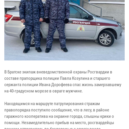
В Братске экипаж вневедомственной охраны Росгвардии в
составе прапорщика полиции Павла Козулина и старшего
сержанта полиции Ивана Дорофеева спас жизнь замерзавшему
на 40-градусном морозе в овраге мужчине.
Находящимся на маршруте патрулирования стражам
правопорядка поступило сообщение, что в лесу, в районе
гаражного кооператива на окраине города, слышны крики о
помощи. Незамедлительно прибыв на место, росгвардейцы
пешком отправились по бездорожью к оврагу возле