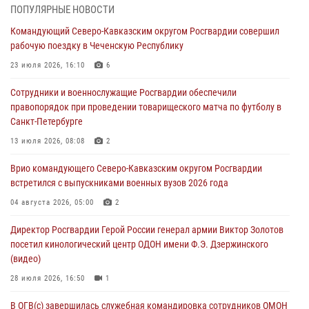
06 августа 2026, 12:35
1
ПОПУЛЯРНЫЕ НОВОСТИ
Командующий Северо-Кавказским округом Росгвардии совершил
Росгвардейцы провели выставку вооружения для участников сбора
рабочую поездку в Чеченскую Республику
«Гвардеец» в Пензе (видео)
23 июля 2026, 16:10
6
06 августа 2026, 12:00
2
1
Сотрудники и военнослужащие Росгвардии обеспечили
В Курске росгвардейцы приняли участие в митинге, посвященном
правопорядок при проведении товарищеского матча по футболу в
второй годовщине вторжения ВСУ на территорию области
Санкт-Петербурге
06 августа 2026, 11:56
4
13 июля 2026, 08:08
2
В Санкт-Петербурге наряд Росгвардии задержал правонарушителя,
Врио командующего Северо-Кавказским округом Росгвардии
угрожавшего подростку травматическим пистолетом
встретился с выпускниками военных вузов 2026 года
06 августа 2026, 11:33
1
04 августа 2026, 05:00
2
В Зауралье при содействии СОБР Росгвардии ликвидирована
Директор Росгвардии Герой России генерал армии Виктор Золотов
крупная нарколаборатория
посетил кинологический центр ОДОН имени Ф.Э. Дзержинского
06 августа 2026, 11:27
(видео)
28 июля 2026, 16:50
1
В ОГВ(с) завершилась служебная командировка сотрудников ОМОН