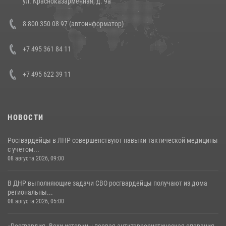
ул. Красноказарменная, д. 9а
Состоялась рабочая встреча директора Росгвардии Героя России
8 800 350 08 97 (автоинформатор)
генерала армии Виктора Золотова с заместителем полномочного
представителя Президента Российской Федерации в Северо-
Кавказском федеральном округе Виталием Кузнецовым
+7 495 361 84 11
30 июля 2026, 15:35
4
+7 495 622 39 11
НОВОСТИ
Росгвардейцы в ЛНР совершенствуют навыки тактической медицины
с учетом...
08 августа 2026, 09:00
В ДНР выполняющие задачи СВО росгвардейцы получают из дома
региональны...
08 августа 2026, 05:00
«Росгвардия. Вехи истории»: первая антитеррористическая операция