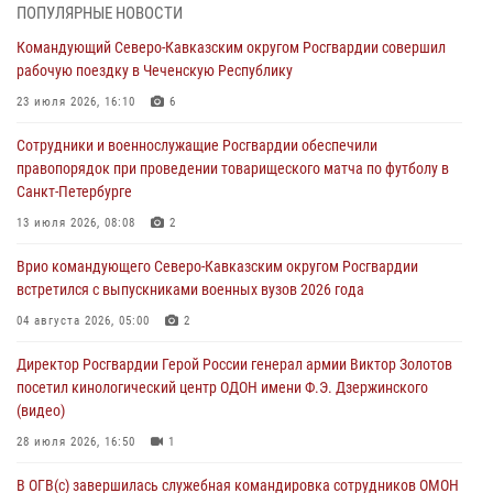
ПОПУЛЯРНЫЕ НОВОСТИ
Росгвардейцы обеспечили безопасность «Поезда Победы» в
Командующий Северо-Кавказским округом Росгвардии совершил
Кузбассе
рабочую поездку в Чеченскую Республику
08 августа 2026, 07:00
23 июля 2026, 16:10
6
В Москве росгвардейцы оказали помощь медикам и девушке с
Сотрудники и военнослужащие Росгвардии обеспечили
ограниченными возможностями здоровья (видео)
правопорядок при проведении товарищеского матча по футболу в
08 августа 2026, 06:32
1
Санкт-Петербурге
Спецназ Росгвардии в Марий Эл почтил память товарища на
13 июля 2026, 08:08
2
тактическом турнире (видео)
Врио командующего Северо-Кавказским округом Росгвардии
08 августа 2026, 06:15
9
1
встретился с выпускниками военных вузов 2026 года
День физкультурника в Уральском округе Росгвардии отметили
04 августа 2026, 05:00
2
турнирами, мастер-классами и легкоатлетическими забегами
Директор Росгвардии Герой России генерал армии Виктор Золотов
08 августа 2026, 06:03
9
посетил кинологический центр ОДОН имени Ф.Э. Дзержинского
(видео)
28 июля 2026, 16:50
1
В ОГВ(с) завершилась служебная командировка сотрудников ОМОН