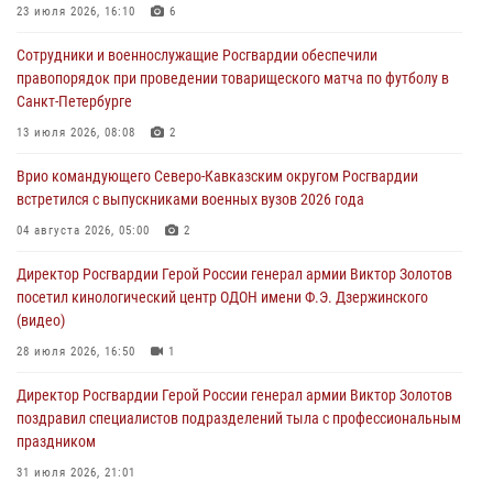
воспитанников Центра детского, юношеского туризма и
23 июля 2026, 16:10
6
краеведения Луганской Народной Республики
Сотрудники и военнослужащие Росгвардии обеспечили
09 августа 2026, 05:00
правопорядок при проведении товарищеского матча по футболу в
Санкт-Петербурге
В регионах Урала бойцам Росгвардии в зону СВО передали свежие
тиражи газет
13 июля 2026, 08:08
2
09 августа 2026, 05:00
Врио командующего Северо-Кавказским округом Росгвардии
встретился с выпускниками военных вузов 2026 года
Всероссийская ведомственная акции «Каникулы с Росгвардией
проходит в Сибири
04 августа 2026, 05:00
2
09 августа 2026, 04:00
5
Директор Росгвардии Герой России генерал армии Виктор Золотов
посетил кинологический центр ОДОН имени Ф.Э. Дзержинского
(видео)
28 июля 2026, 16:50
1
Директор Росгвардии Герой России генерал армии Виктор Золотов
поздравил специалистов подразделений тыла с профессиональным
праздником
31 июля 2026, 21:01