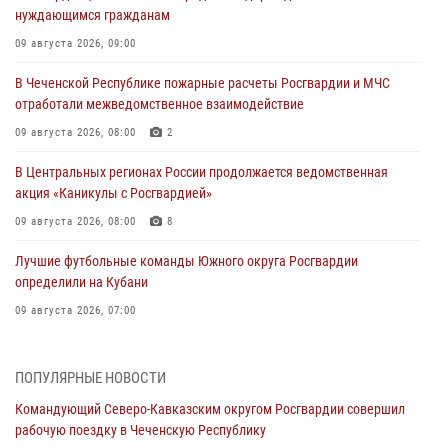
нуждающимся гражданам
09 августа 2026, 09:00
В Чеченской Республике пожарные расчеты Росгвардии и МЧС
отработали межведомственное взаимодействие
09 августа 2026, 08:00
2
В Центральных регионах России продолжается ведомственная
акция «Каникулы с Росгвардией»
09 августа 2026, 08:00
8
Лучшие футбольные команды Южного округа Росгвардии
определили на Кубани
09 августа 2026, 07:00
В Ульяновске росгвардейцы присоединились к донорской акции
(видео)
ПОПУЛЯРНЫЕ НОВОСТИ
09 августа 2026, 06:15
2
1
Командующий Северо-Кавказским округом Росгвардии совершил
рабочую поездку в Чеченскую Республику
Росгвардейцы провели занятие по стрелковой подготовке для