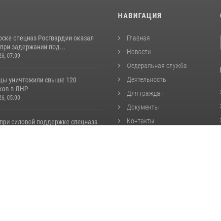
И
НАВИГАЦИЯ
рске спецназ Росгвардии оказал
Главная
при задержании под...
Новости
26, 07:09
Федеральная служба
Деятельность
цы уничтожили свыше 120
ков в ЛНР
Для граждан
26, 05:00
Документы
Контакты
 при силовой поддержке спецназа
 задержаны подозре...
Герои
26, 13:20
Карта сайта
Открытые данные
дерации, 2026