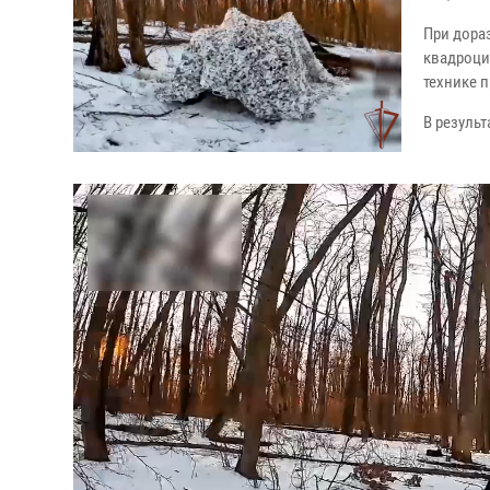
При дора
квадроци
технике 
В резуль