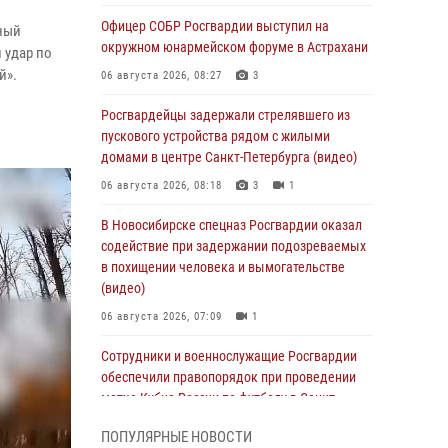
Офицер СОБР Росгвардии выступил на
ный
окружном юнармейском форуме в Астрахани
 удар по
й».
06 августа 2026, 08:27
3
Росгвардейцы задержали стрелявшего из
пускового устройства рядом с жилыми
домами в центре Санкт-Петербурга (видео)
06 августа 2026, 08:18
3
1
В Новосибирске спецназ Росгвардии оказал
содействие при задержании подозреваемых
в похищении человека и вымогательстве
(видео)
06 августа 2026, 07:09
1
Сотрудники и военнослужащие Росгвардии
обеспечили правопорядок при проведении
матча Кубка России по футболу в Санкт-
Петербурге
ПОПУЛЯРНЫЕ НОВОСТИ
06 августа 2026, 07:03
3