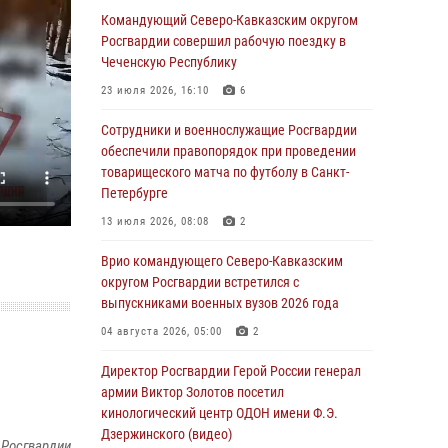
Командующий Северо-Кавказским округом
В Грозном военнослужащие Росгвардии
Росгвардии совершил рабочую поездку в
присоединились к всероссийской донорской
Чеченскую Республику
акции «От сердца к сердцу»
23 июля 2026, 16:10
6
06 августа 2026, 06:30
Сотрудники и военнослужащие Росгвардии
В Бурятии и Приамурье росгвардейцы
обеспечили правопорядок при проведении
задержали подозреваемых в незаконном
товарищеского матча по футболу в Санкт-
обороте наркотиков
Петербурге
06 августа 2026, 06:15
13 июля 2026, 08:08
2
На Сахалине при участии СОБР Росгвардии
Врио командующего Северо-Кавказским
пресекли нелегальную добычу биоресурсов
округом Росгвардии встретился с
выпускниками военных вузов 2026 года
06 августа 2026, 05:12
04 августа 2026, 05:00
2
Росгвардейцы уничтожили свыше 120
беспилотников в ЛНР
Директор Росгвардии Герой России генерал
армии Виктор Золотов посетил
06 августа 2026, 05:00
кинологический центр ОДОН имени Ф.Э.
Дзержинского (видео)
Выпускники вузов Росгвардии прибыли для
 Росгвардии