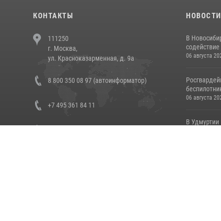
КОНТАКТЫ
НОВОСТ
В Новосиби
111250
содействие 
г. Москва,
06 августа 20
ул. Красноказарменная, д. 9а
Росгвардей
8 800 350 08 97 (автоинформатор)
беспилотни
06 августа 20
+7 495 361 84 11
В Удмуртии
+7 495 622 39 11
Росгвардии
05 августа 20
© Федеральная служба войск национальной гвардии Российской Фе