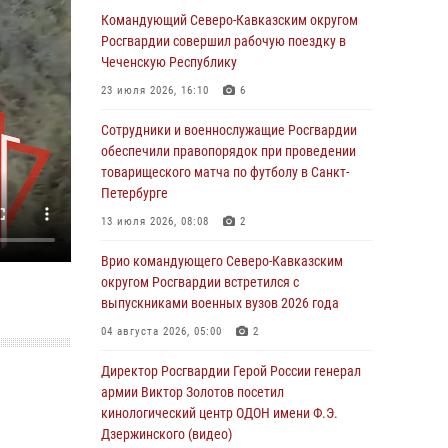
09 августа 2026, 05:00
Командующий Северо-Кавказским округом
Росгвардии совершил рабочую поездку в
Росгвардейцы провели занятие по
Чеченскую Республику
стрелковой подготовке для воспитанников
Центра детского, юношеского туризма и
23 июля 2026, 16:10
6
краеведения Луганской Народной
Республики
Сотрудники и военнослужащие Росгвардии
обеспечили правопорядок при проведении
09 августа 2026, 05:00
товарищеского матча по футболу в Санкт-
Петербурге
Всероссийская ведомственная акции
«Каникулы с Росгвардией проходит в Сибири
13 июля 2026, 08:08
2
09 августа 2026, 04:00
5
Врио командующего Северо-Кавказским
округом Росгвардии встретился с
Росгвардейцы провели патриотическое
выпускниками военных вузов 2026 года
занятие для детей на Поклонной горе в
Москве (видео)
04 августа 2026, 05:00
2
08 августа 2026, 14:10
3
1
Директор Росгвардии Герой России генерал
армии Виктор Золотов посетил
В ЛНР росгвардейцы провели тренировку по
кинологический центр ОДОН имени Ф.Э.
единоборствам для юных воспитанников
Дзержинского (видео)
спортивной школы