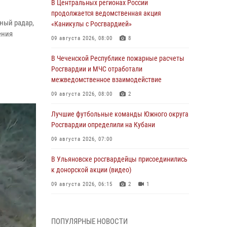
В Центральных регионах России
продолжается ведомственная акция
ный радар,
«Каникулы с Росгвардией»
ения
09 августа 2026, 08:00
8
В Чеченской Республике пожарные расчеты
Росгвардии и МЧС отработали
межведомственное взаимодействие
09 августа 2026, 08:00
2
Лучшие футбольные команды Южного округа
Росгвардии определили на Кубани
09 августа 2026, 07:00
В Ульяновске росгвардейцы присоединились
к донорской акции (видео)
09 августа 2026, 06:15
2
1
В регионах Урала бойцам Росгвардии в зону
СВО передали свежие тиражи газет
ПОПУЛЯРНЫЕ НОВОСТИ