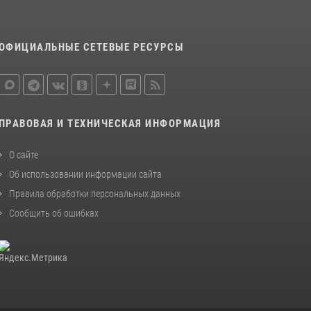
законодательства (видео)
30 июля 2026, 08:00
1
ОФИЦИАЛЬНЫЕ СЕТЕВЫЕ РЕСУРСЫ
В Челябинске росгвардейцы задержали
злоумышленников, напавших на бригаду
скорой помощи (видео)
14 июля 2026, 12:20
1
ПРАВОВАЯ И ТЕХНИЧЕСКАЯ ИНФОРМАЦИЯ
Состоялась рабочая встреча директора
Росгвардии Героя России генерала армии
О сайте
Виктора Золотова с заместителем
Об использовании информации сайта
полномочного представителя Президента
Правила обработки персональных данных
Российской Федерации в Северо-Кавказском
федеральном округе Виталием Кузнецовым
Сообщить об ошибках
30 июля 2026, 15:35
4