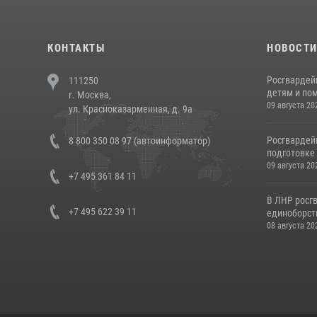
КОНТАКТЫ
НОВОСТ
Росгвардей
111250
детям и по
г. Москва,
09 августа 20
ул. Красноказарменная, д. 9а
Росгвардей
8 800 350 08 97 (автоинформатор)
подготовке 
09 августа 20
+7 495 361 84 11
В ЛНР росг
+7 495 622 39 11
единоборст
08 августа 20