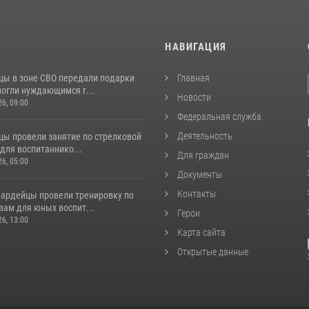
И
НАВИГАЦИЯ
цы в зоне СВО передали подарки
Главная
могли нуждающимся г...
Новости
26, 09:00
Федеральная служба
Деятельность
цы провели занятие по стрелковой
для воспитаннико...
Для граждан
26, 05:00
Документы
Контакты
вардейцы провели тренировку по
вам для юных воспит...
Герои
26, 13:00
Карта сайта
Открытые данные