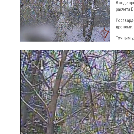
В ходе п
расчета Б
Росгвард
дронами,
Точным у