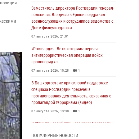
 позиция
Заместитель директора Росгвардии генерал-
полковник Владислав Ершов поздравил
ажескими
военнослужащих и сотрудников ведомства с
Днем физкультурника
07 августа 2026, 21:01
«Росгвардия. Вехи истории»: первая
антитеррористическая операция войск
правопорядка
07 августа 2026, 15:28
1
В Башкортостане при силовой поддержке
спецназа Росгвардии пресечена
противоправная деятельность, связанная с
пропагандой терроризма (видео)
07 августа 2026, 13:30
1
В Югре при содействии спецназа Росгвардии
пресечено более 180 нарушений
ПОПУЛЯРНЫЕ НОВОСТИ
миграционного законодательства