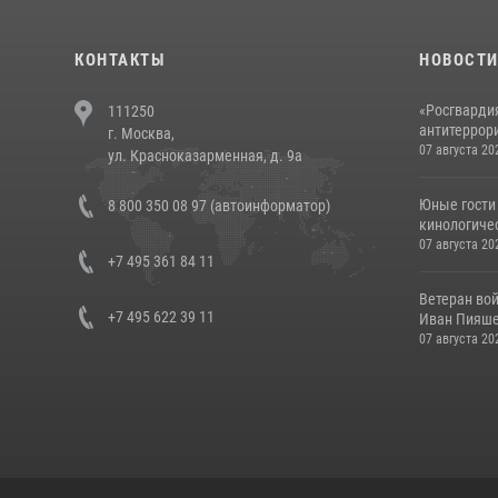
КОНТАКТЫ
НОВОСТ
«Росгвардия
111250
антитеррори
г. Москва,
07 августа 20
ул. Красноказарменная, д. 9а
Юные гости 
8 800 350 08 97 (автоинформатор)
кинологичес
07 августа 20
+7 495 361 84 11
Ветеран во
+7 495 622 39 11
Иван Пияшев
07 августа 20