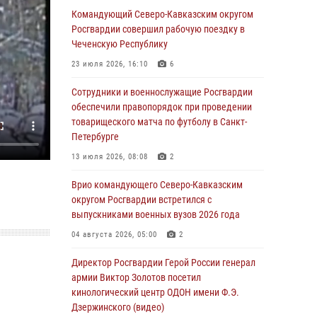
Командующий Северо-Кавказским округом
07 августа 2026, 12:54
Росгвардии совершил рабочую поездку в
Тонувшего ребенка спас росгвардеец в
Чеченскую Республику
Краснодарском крае
23 июля 2026, 16:10
6
07 августа 2026, 12:37
Сотрудники и военнослужащие Росгвардии
Юные гости из летних лагерей посетили
обеспечили правопорядок при проведении
кинологический центр Росгвардии (видео)
товарищеского матча по футболу в Санкт-
Петербурге
07 августа 2026, 12:20
3
1
13 июля 2026, 08:08
2
Представители ФСБ России по Уральскому
округу Росгвардии и ветераны военной
Врио командующего Северо-Кавказским
контрразведки почтили память Николая
округом Росгвардии встретился с
Кузнецова
выпускниками военных вузов 2026 года
07 августа 2026, 12:00
4
04 августа 2026, 05:00
2
Ветеран войск правопорядка генерал-майор
Директор Росгвардии Герой России генерал
Иван Пияшев – герой выпуска «Легенды
армии Виктор Золотов посетил
армии с Александром Маршалом»
кинологический центр ОДОН имени Ф.Э.
Дзержинского (видео)
07 августа 2026, 12:00