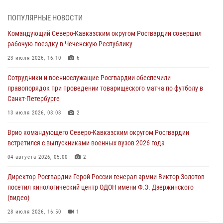
07 августа 2026, 07:45
9
ПОПУЛЯРНЫЕ НОВОСТИ
Застрявшую в плуге трактора мину уничтожили росгвардейцы на
Командующий Северо-Кавказским округом Росгвардии совершил
Кубани
рабочую поездку в Чеченскую Республику
07 августа 2026, 06:49
1
23 июля 2026, 16:10
6
В Саранске росгвардейцы приняли участие в 25‑летии канонизации
Сотрудники и военнослужащие Росгвардии обеспечили
святого праведного воина Федора Ушакова (видео)
правопорядок при проведении товарищеского матча по футболу в
07 августа 2026, 06:15
7
1
Санкт-Петербурге
Росгвардейцы оказали адресную помощь жителям Луганской
13 июля 2026, 08:08
2
Народной Республики
Врио командующего Северо-Кавказским округом Росгвардии
07 августа 2026, 05:00
встретился с выпускниками военных вузов 2026 года
Сотрудники Росгвардии в Забайкалье потушили загоревшийся дом
04 августа 2026, 05:00
2
с детьми внутри
Директор Росгвардии Герой России генерал армии Виктор Золотов
07 августа 2026, 04:10
1
посетил кинологический центр ОДОН имени Ф.Э. Дзержинского
(видео)
28 июля 2026, 16:50
1