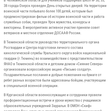
В Челябинской области для учеников подшефных школ № 30, 33,
38 города Озерск проведен День открытых дверей. На территории
воинской части побывало более 100 детей, которым был
продемонстрирован фильм об истории воинской части и работа
служебных собак, проведен Урок мужества, конкурсы и
викторины. В мероприятиях активное участие приняли совет
ветеранов и местное отделение ДОСААФ России.
В Тюменской области руководство территориального органа
Росгвардии и Центра подготовки личного состава
кинологической службы Уральского округа войск национальной
гвардии (г.Тюмень) во взаимодействии с представительством
ЯНАО в Тюменской области и детским домом «Сияние Севера»
организовали всероссийскую акцию «Письмо солдату».
Поздравительные послания и добрые пожелания на бумаге от
ребят разных возрастов были адресованы бойцам, участвующим
в специальной военной операции.
В Курганской области военнослужащие и сотрудники провели
профориентационные встречи и уроки мужества с учащимися
образовательных учреждений Зауралья. В ОМОН «Скиф»