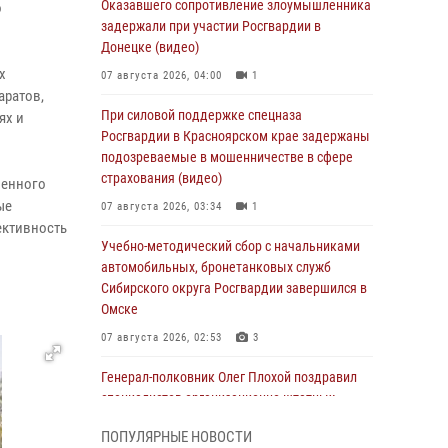
Оказавшего сопротивление злоумышленника
о
задержали при участии Росгвардии в
Донецке (видео)
х
07 августа 2026, 04:00
1
аратов,
При силовой поддержке спецназа
ях и
Росгвардии в Красноярском крае задержаны
подозреваемые в мошенничестве в сфере
страхования (видео)
венного
ые
07 августа 2026, 03:34
1
ективность
Учебно-методический сбор с начальниками
автомобильных, бронетанковых служб
Сибирского округа Росгвардии завершился в
Омске
07 августа 2026, 02:53
3
Генерал-полковник Олег Плохой поздравил
специалистов организационно-штатных
подразделений Росгвардии с
ПОПУЛЯРНЫЕ НОВОСТИ
профессиональным праздником