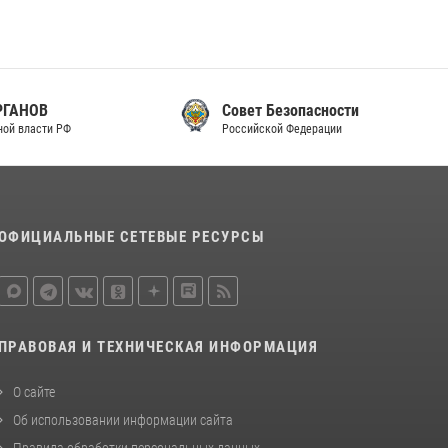
законодательства (видео)
30 июля 2026, 08:00
1
В Челябинске росгвардейцы задержали
злоумышленников, напавших на бригаду
Совет Безопасности
скорой помощи (видео)
Российской Федерации
14 июля 2026, 12:20
1
В Росгвардии прошла военно-научная
конференция по обобщению боевого опыта
ОФИЦИАЛЬНЫЕ СЕТЕВЫЕ РЕСУРСЫ
08 июля 2026, 07:01
ПРАВОВАЯ И ТЕХНИЧЕСКАЯ ИНФОРМАЦИЯ
О сайте
Об использовании информации сайта