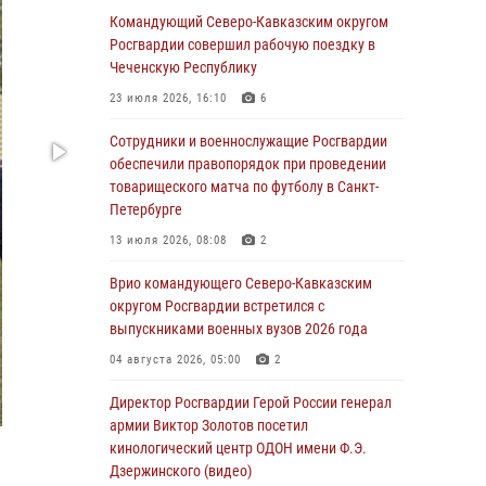
Командующий Северо-Кавказским округом
06 августа 2026, 21:01
Росгвардии совершил рабочую поездку в
В Нижнем Новгороде состоялось
Чеченскую Республику
Всероссийское совещание-семинар по
23 июля 2026, 16:10
6
вопросам развития вневедомственной
охраны Росгвардии (видео)
Сотрудники и военнослужащие Росгвардии
обеспечили правопорядок при проведении
06 августа 2026, 14:47
10
1
товарищеского матча по футболу в Санкт-
В Брянске сотрудники и военнослужащие
Петербурге
Росгвардии почтили память Героя России
13 июля 2026, 08:08
2
Олега Визнюка
Врио командующего Северо-Кавказским
06 августа 2026, 14:36
2
округом Росгвардии встретился с
В кинологическом центре Уральского округа
выпускниками военных вузов 2026 года
Росгвардии почтили память товарищей,
04 августа 2026, 05:00
2
погибших при исполнении воинского долга
Директор Росгвардии Герой России генерал
06 августа 2026, 13:29
5
армии Виктор Золотов посетил
В Центральном округе Росгвардии прошли
кинологический центр ОДОН имени Ф.Э.
мероприятия к 108‑летию генерала армии
Дзержинского (видео)