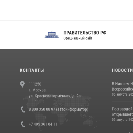
ПРАВИТЕЛЬСТВО РФ
Сов
Официальный сайт
Феде
КОНТАКТЫ
НОВОСТ
В Нижнем Н
111250
Всероссийск
г. Москва,
06 августа 20
ул. Красноказарменная, д. 9а
Росгвардей
8 800 350 08 97 (автоинформатор)
открывшего 
06 августа 20
+7 495 361 84 11