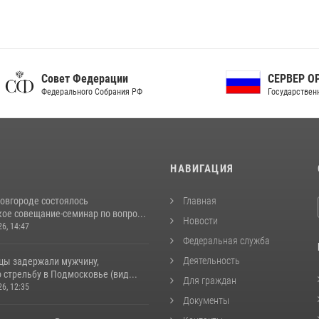
ет Федерации
СЕРВЕР ОРГАНОВ
рального Собрания РФ
Государственной власти РФ
И
НАВИГАЦИЯ
овгороде состоялось
Главная
ое совещание-семинар по вопро...
Новости
26, 14:47
Федеральная служба
Деятельность
цы задержали мужчину,
стрельбу в Подмосковье (вид...
Для граждан
26, 12:35
Документы