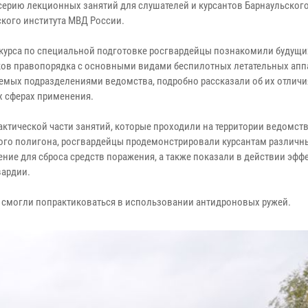
серию лекционных занятий для слушателей и курсантов Барнаульског
кого института МВД России.
 курса по специальной подготовке росгвардейцы познакомили будущи
ов правопорядка с основными видами беспилотных летательных апп
емых подразделениями ведомства, подробно рассказали об их отличи
 сферах применения.
рактической части занятий, которые проходили на территории ведомст
ого полигона, росгвардейцы продемонстрировали курсантам различн
ние для сброса средств поражения, а также показали в действии эфф
вардии.
 смогли попрактиковаться в использовании антидроновых ружей.