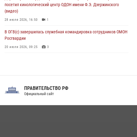
08 августа 2026, 06:32
1
посетил кинологический центр ОДОН имени Ф.Э. Дзержинского
(видео)
28 июля 2026, 16:50
1
В ОГВ(с) завершилась служебная командировка сотрудников ОМОН
Росгвардии
20 июля 2026, 09:25
3
Директор Росгвардии Герой России генерал армии Виктор Золотов
поздравил специалистов подразделений тыла с профессиональным
праздником
31 июля 2026, 21:01
ПРАВИТЕЛЬСТВО РФ
Праздник «Один день с Росгвардией» к 105-летию Центрального
Официальный сайт
округа прошел на Поклонной горе
18 июля 2026, 13:43
15
1
При силовой поддержке СОБР Росгвардии в Иркутской области
повели рейды по соблюдению миграционного законодательства
(видео)