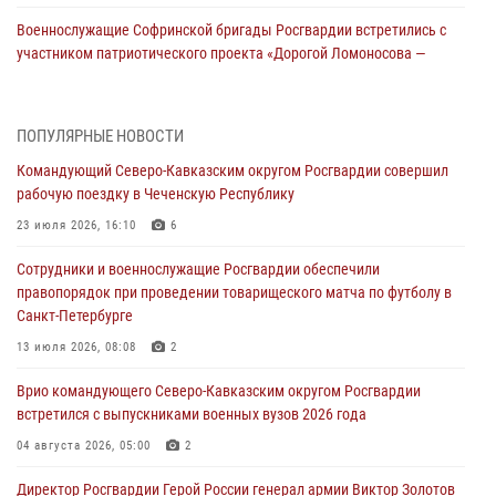
Военнослужащие Софринской бригады Росгвардии встретились с
участником патриотического проекта «Дорогой Ломоносова —
дорогой к Победе в СВО» (видео)
08 августа 2026, 07:00
2
1
ПОПУЛЯРНЫЕ НОВОСТИ
Росгвардейцы обеспечили безопасность «Поезда Победы» в
Командующий Северо-Кавказским округом Росгвардии совершил
Кузбассе
рабочую поездку в Чеченскую Республику
08 августа 2026, 07:00
23 июля 2026, 16:10
6
В Кабардино-Балкарии сотрудники Росгвардии провели турнир по
Сотрудники и военнослужащие Росгвардии обеспечили
настольному теннису ко Дню физкультурника
правопорядок при проведении товарищеского матча по футболу в
08 августа 2026, 07:00
Санкт-Петербурге
ОМОН «Ойрат» Управления Росгвардии по Республике Калмыкия
13 июля 2026, 08:08
2
исполнилось 20 лет
Врио командующего Северо-Кавказским округом Росгвардии
08 августа 2026, 07:00
встретился с выпускниками военных вузов 2026 года
В Москве росгвардейцы оказали помощь медикам и девушке с
04 августа 2026, 05:00
2
ограниченными возможностями здоровья (видео)
Директор Росгвардии Герой России генерал армии Виктор Золотов