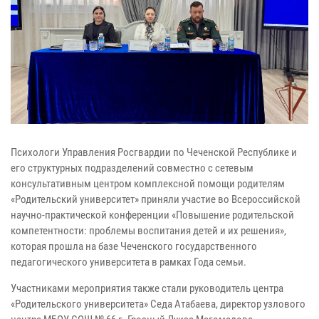
Психологи Управления Росгвардии по Чеченской Республике и
его структурных подразделений совместно с сетевым
консультативным центром комплексной помощи родителям
«Родительский университет» приняли участие во Всероссийской
научно-практической конференции «Повышение родительской
компетентности: проблемы воспитания детей и их решения»,
которая прошла на базе Чеченского государственного
педагогического университета в рамках Года семьи.
Участниками мероприятия также стали руководитель центра
«Родительского университета» Седа Атабаева, директор узлового