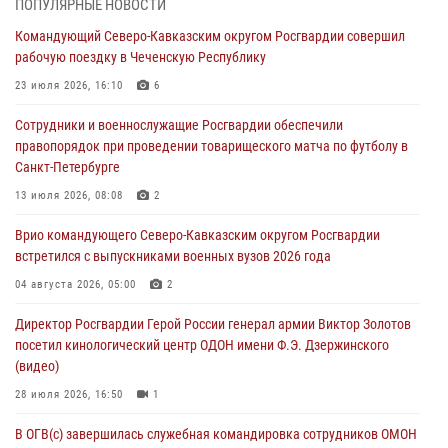
ПОПУЛЯРНЫЕ НОВОСТИ
взрывобезопасности
Командующий Северо-Кавказским округом Росгвардии совершил
07 августа 2026, 11:33
рабочую поездку в Чеченскую Республику
Рэпер ST посетил раненых росгвардейцев в Главном военном
23 июля 2026, 16:10
6
клиническом госпитале ведомства
Сотрудники и военнослужащие Росгвардии обеспечили
07 августа 2026, 11:18
2
правопорядок при проведении товарищеского матча по футболу в
Санкт-Петербурге
Патриотическая акция «Каникулы с Росгвардией» прошла в
Воронеже
13 июля 2026, 08:08
2
07 августа 2026, 11:00
2
Врио командующего Северо-Кавказским округом Росгвардии
встретился с выпускниками военных вузов 2026 года
В Ставрополе офицеры Росгвардии стали участниками пресс-
конференции по вопросам в сфере оборота оружия
04 августа 2026, 05:00
2
07 августа 2026, 11:00
Директор Росгвардии Герой России генерал армии Виктор Золотов
посетил кинологический центр ОДОН имени Ф.Э. Дзержинского
(видео)
28 июля 2026, 16:50
1
В ОГВ(с) завершилась служебная командировка сотрудников ОМОН