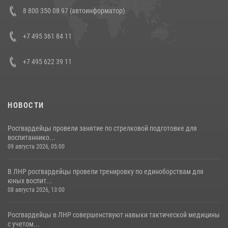
Состоялась рабочая встреча директора Росгвардии Героя России
8 800 350 08 97 (автоинформатор)
генерала армии Виктора Золотова с заместителем полномочного
представителя Президента Российской Федерации в Северо-
Кавказском федеральном округе Виталием Кузнецовым
+7 495 361 84 11
30 июля 2026, 15:35
4
+7 495 622 39 11
НОВОСТИ
Росгвардейцы провели занятие по стрелковой подготовке для
воспитаннико...
09 августа 2026, 05:00
В ЛНР росгвардейцы провели тренировку по единоборствам для
юных воспит...
08 августа 2026, 13:00
Росгвардейцы в ЛНР совершенствуют навыки тактической медицины
с учетом...