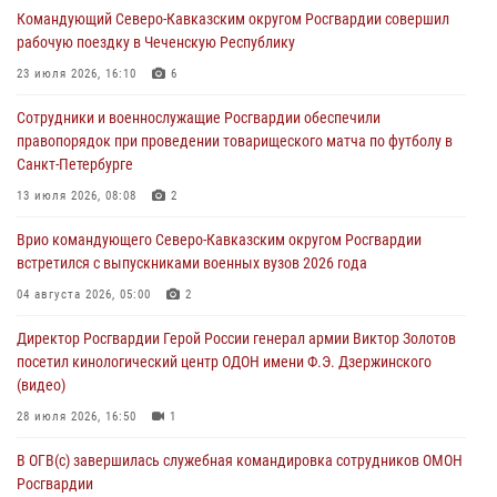
Командующий Северо-Кавказским округом Росгвардии совершил
в честь юбилея ведомства
рабочую поездку в Чеченскую Республику
08 августа 2026, 09:03
1
23 июля 2026, 16:10
6
Росгвардейцы в ЛНР совершенствуют навыки тактической
Сотрудники и военнослужащие Росгвардии обеспечили
медицины с учетом опыта СВО
правопорядок при проведении товарищеского матча по футболу в
08 августа 2026, 09:00
2
Санкт-Петербурге
В Кабардино-Балкарии сотрудники Росгвардии провели турнир по
13 июля 2026, 08:08
2
настольному теннису ко Дню физкультурника
Врио командующего Северо-Кавказским округом Росгвардии
08 августа 2026, 07:00
встретился с выпускниками военных вузов 2026 года
Военнослужащие Софринской бригады Росгвардии встретились с
04 августа 2026, 05:00
2
участником патриотического проекта «Дорогой Ломоносова —
Директор Росгвардии Герой России генерал армии Виктор Золотов
дорогой к Победе в СВО» (видео)
посетил кинологический центр ОДОН имени Ф.Э. Дзержинского
08 августа 2026, 07:00
2
1
(видео)
28 июля 2026, 16:50
1
В ОГВ(с) завершилась служебная командировка сотрудников ОМОН
Росгвардии