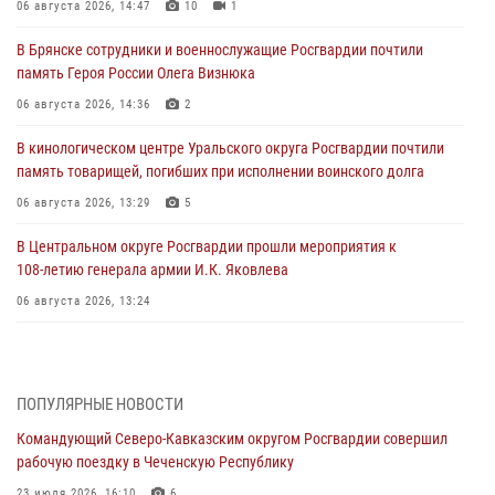
06 августа 2026, 14:47
10
1
В Брянске сотрудники и военнослужащие Росгвардии почтили
память Героя России Олега Визнюка
06 августа 2026, 14:36
2
В кинологическом центре Уральского округа Росгвардии почтили
память товарищей, погибших при исполнении воинского долга
06 августа 2026, 13:29
5
В Центральном округе Росгвардии прошли мероприятия к
108‑летию генерала армии И.К. Яковлева
06 августа 2026, 13:24
Росгвардейцы задержали мужчину, открывшего стрельбу в
Подмосковье (видео)
06 августа 2026, 12:35
1
ПОПУЛЯРНЫЕ НОВОСТИ
Командующий Северо-Кавказским округом Росгвардии совершил
Росгвардейцы провели выставку вооружения для участников сбора
рабочую поездку в Чеченскую Республику
«Гвардеец» в Пензе (видео)
23 июля 2026, 16:10
6