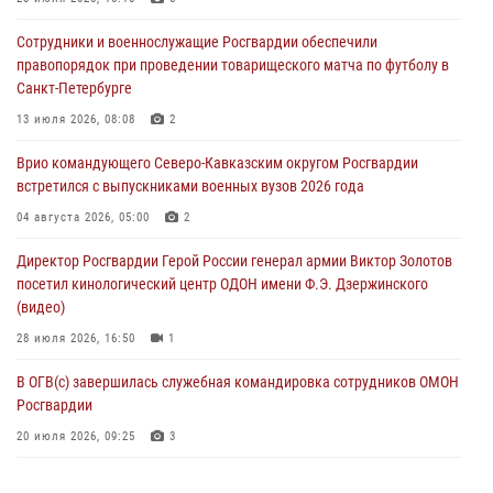
06 августа 2026, 12:00
2
1
Сотрудники и военнослужащие Росгвардии обеспечили
В Курске росгвардейцы приняли участие в митинге, посвященном
правопорядок при проведении товарищеского матча по футболу в
второй годовщине вторжения ВСУ на территорию области
Санкт-Петербурге
06 августа 2026, 11:56
4
13 июля 2026, 08:08
2
В Санкт-Петербурге наряд Росгвардии задержал правонарушителя,
Врио командующего Северо-Кавказским округом Росгвардии
угрожавшего подростку травматическим пистолетом
встретился с выпускниками военных вузов 2026 года
06 августа 2026, 11:33
1
04 августа 2026, 05:00
2
В Зауралье при содействии СОБР Росгвардии ликвидирована
Директор Росгвардии Герой России генерал армии Виктор Золотов
крупная нарколаборатория
посетил кинологический центр ОДОН имени Ф.Э. Дзержинского
06 августа 2026, 11:27
(видео)
28 июля 2026, 16:50
1
В ОГВ(с) завершилась служебная командировка сотрудников ОМОН
Росгвардии
20 июля 2026, 09:25
3
Директор Росгвардии Герой России генерал армии Виктор Золотов