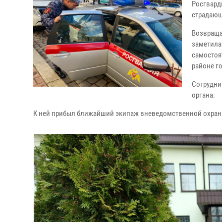
Росгвард
страдающ
Возвраща
заметила
самостоя
районе го
Сотрудни
органа.
К ней прибыл ближайший экипаж вневедомственной охраны