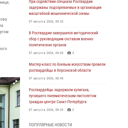
При содействии спецназа Росгвардии
нице,
задержаны подозреваемые в организации
масштабной мошеннической схемы
нова
07 августа 2026, 09:52
ла
ругом
В Росгвардии завершился методический
сбор с руководящим составом военно-
политических органов
ного
07 августа 2026, 09:05
3
Мастер-класс по боевым искусствам провели
росгвардейцы в Херсонской области
07 августа 2026, 08:49
Росгвардейцы задержали хулигана,
пугавшего пневматическим пистолетом
граждан центре Санкт-Петербурга
07 августа 2026, 08:33
2
В центре Москвы росгвардейцы задержали
ПОПУЛЯРНЫЕ НОВОСТИ
мужчину, пытавшегося проникнуть на