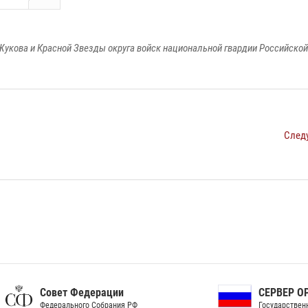
Жукова и Красной Звезды округа войск национальной гвардии Российско
След
ет Федерации
СЕРВЕР ОРГАНОВ
рального Собрания РФ
Государственной власти РФ