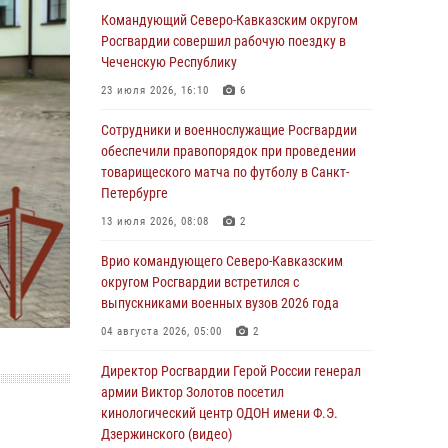
охраняемый объект через крышу (видео)
Командующий Северо-Кавказским округом
Росгвардии совершил рабочую поездку в
07 августа 2026, 08:04
1
Чеченскую Республику
Представители Росгвардии и руководство
23 июля 2026, 16:10
6
Свердловского творческого союза
журналистов обсудили вопросы
Сотрудники и военнослужащие Росгвардии
взаимодействия
обеспечили правопорядок при проведении
товарищеского матча по футболу в Санкт-
07 августа 2026, 08:00
2
Петербурге
Для подразделений Росгвардии,
13 июля 2026, 08:08
2
принимающих участие в специальной
военной операции, переданы специальные
Врио командующего Северо-Кавказским
автомобили
округом Росгвардии встретился с
выпускниками военных вузов 2026 года
07 августа 2026, 07:53
4
04 августа 2026, 05:00
2
При содействии СОБР Росгвардии в
Иркутской области задержаны
Директор Росгвардии Герой России генерал
подозреваемые в коммерческом подкупе
армии Виктор Золотов посетил
(видео)
кинологический центр ОДОН имени Ф.Э.
Дзержинского (видео)
07 августа 2026, 07:51
1