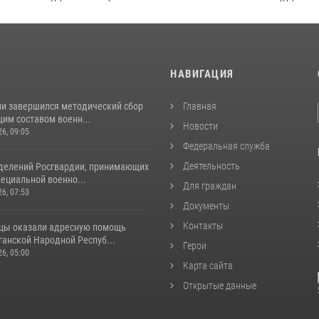
И
НАВИГАЦИЯ
ии завершился методический сбор
Главная
им составом военн...
Новости
26, 09:05
Федеральная служба
Деятельность
делений Росгвардии, принимающих
пециальной военно...
Для граждан
26, 07:53
Документы
Контакты
цы оказали адресную помощь
ганской Народной Респуб...
Герои
26, 05:00
Карта сайта
Открытые данные