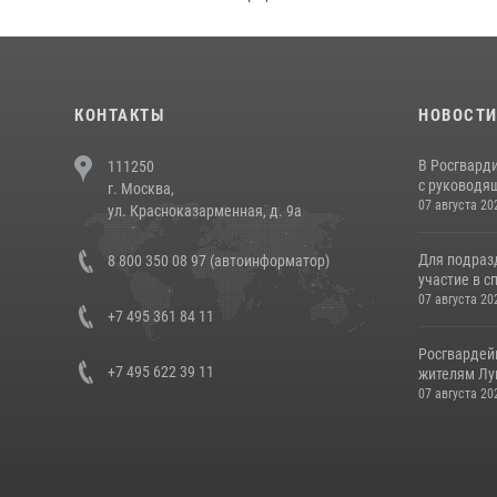
КОНТАКТЫ
НОВОСТ
В Росгвард
111250
с руководящ
г. Москва,
07 августа 20
ул. Красноказарменная, д. 9а
Для подраз
8 800 350 08 97 (автоинформатор)
участие в с
07 августа 20
+7 495 361 84 11
Росгвардей
+7 495 622 39 11
жителям Лу
07 августа 20