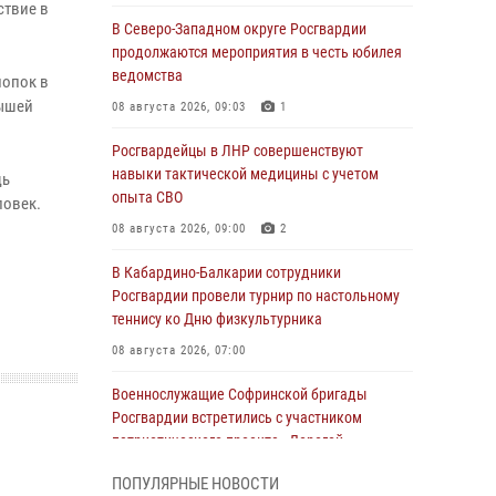
ствие в
В Северо-Западном округе Росгвардии
продолжаются мероприятия в честь юбилея
ведомства
лопок в
рышей
08 августа 2026, 09:03
1
Росгвардейцы в ЛНР совершенствуют
навыки тактической медицины с учетом
щь
опыта СВО
ловек.
08 августа 2026, 09:00
2
В Кабардино-Балкарии сотрудники
Росгвардии провели турнир по настольному
теннису ко Дню физкультурника
08 августа 2026, 07:00
Военнослужащие Софринской бригады
Росгвардии встретились с участником
патриотического проекта «Дорогой
Ломоносова — дорогой к Победе в СВО»
ПОПУЛЯРНЫЕ НОВОСТИ
(видео)