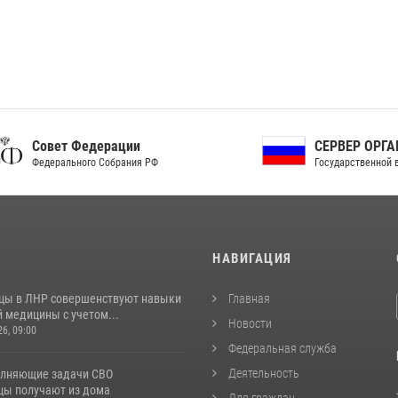
ет Федерации
СЕРВЕР ОРГАНОВ
рального Собрания РФ
Государственной власти РФ
И
НАВИГАЦИЯ
цы в ЛНР совершенствуют навыки
Главная
 медицины с учетом...
Новости
26, 09:00
Федеральная служба
Деятельность
лняющие задачи СВО
цы получают из дома