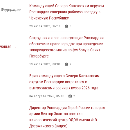
Командующий Северо-Кавказским округом
08 августа 2026, 07:00
2
1
й Федерации
Росгвардии совершил рабочую поездку в
ОМОН «Ойрат» Управления Росгвардии по
Чеченскую Республику
Республике Калмыкия исполнилось 20 лет
23 июля 2026, 16:10
6
08 августа 2026, 07:00
Сотрудники и военнослужащие Росгвардии
Росгвардейцы обеспечили безопасность
обеспечили правопорядок при проведении
ующая →
«Поезда Победы» в Кузбассе
товарищеского матча по футболу в Санкт-
Петербурге
08 августа 2026, 07:00
13 июля 2026, 08:08
2
В Москве росгвардейцы оказали помощь
медикам и девушке с ограниченными
Врио командующего Северо-Кавказским
возможностями здоровья (видео)
округом Росгвардии встретился с
выпускниками военных вузов 2026 года
08 августа 2026, 06:32
1
04 августа 2026, 05:00
2
Спецназ Росгвардии в Марий Эл почтил
память товарища на тактическом турнире
Директор Росгвардии Герой России генерал
(видео)
армии Виктор Золотов посетил
кинологический центр ОДОН имени Ф.Э.
08 августа 2026, 06:15
9
1
Дзержинского (видео)