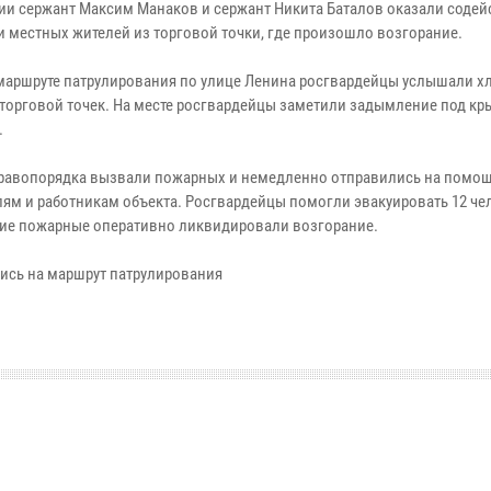
ии сержант Максим Манаков и сержант Никита Баталов оказали содей
и местных жителей из торговой точки, где произошло возгорание.
маршруте патрулирования по улице Ленина росгвардейцы услышали х
 торговой точек. На месте росгвардейцы заметили задымление под к
.
равопорядка вызвали пожарных и немедленно отправились на помо
лям и работникам объекта. Росгвардейцы помогли эвакуировать 12 че
е пожарные оперативно ликвидировали возгорание.
ись на маршрут патрулирования