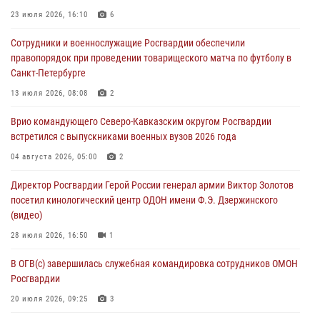
08 августа 2026, 07:00
23 июля 2026, 16:10
6
Росгвардейцы обеспечили безопасность «Поезда Победы» в
Сотрудники и военнослужащие Росгвардии обеспечили
Кузбассе
правопорядок при проведении товарищеского матча по футболу в
08 августа 2026, 07:00
Санкт-Петербурге
ОМОН «Ойрат» Управления Росгвардии по Республике Калмыкия
13 июля 2026, 08:08
2
исполнилось 20 лет
Врио командующего Северо-Кавказским округом Росгвардии
08 августа 2026, 07:00
встретился с выпускниками военных вузов 2026 года
В Москве росгвардейцы оказали помощь медикам и девушке с
04 августа 2026, 05:00
2
ограниченными возможностями здоровья (видео)
Директор Росгвардии Герой России генерал армии Виктор Золотов
08 августа 2026, 06:32
1
посетил кинологический центр ОДОН имени Ф.Э. Дзержинского
(видео)
28 июля 2026, 16:50
1
В ОГВ(с) завершилась служебная командировка сотрудников ОМОН
Росгвардии
20 июля 2026, 09:25
3