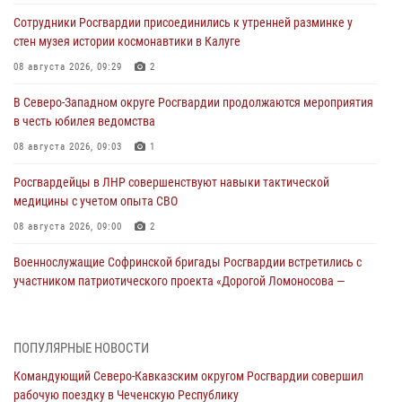
Сотрудники Росгвардии присоединились к утренней разминке у
стен музея истории космонавтики в Калуге
08 августа 2026, 09:29
2
В Северо-Западном округе Росгвардии продолжаются мероприятия
в честь юбилея ведомства
08 августа 2026, 09:03
1
Росгвардейцы в ЛНР совершенствуют навыки тактической
медицины с учетом опыта СВО
08 августа 2026, 09:00
2
Военнослужащие Софринской бригады Росгвардии встретились с
участником патриотического проекта «Дорогой Ломоносова —
дорогой к Победе в СВО» (видео)
08 августа 2026, 07:00
2
1
ПОПУЛЯРНЫЕ НОВОСТИ
В Кабардино-Балкарии сотрудники Росгвардии провели турнир по
Командующий Северо-Кавказским округом Росгвардии совершил
настольному теннису ко Дню физкультурника
рабочую поездку в Чеченскую Республику