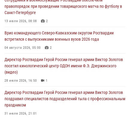
правопорядок при проведении товарищеского матча по футболу в
В регионах Урала бойцам Росгвардии в зону СВО передали свежие
Санкт-Петербурге
тиражи газет
13 июля 2026, 08:08
2
09 августа 2026, 05:00
Врио командующего Северо-Кавказским округом Росгвардии
Росгвардейцы провели занятие по стрелковой подготовке для
встретился с выпускниками военных вузов 2026 года
воспитанников Центра детского, юношеского туризма и
краеведения Луганской Народной Республики
04 августа 2026, 05:00
2
09 августа 2026, 05:00
Директор Росгвардии Герой России генерал армии Виктор Золотов
посетил кинологический центр ОДОН имени Ф.Э. Дзержинского
(видео)
28 июля 2026, 16:50
1
Директор Росгвардии Герой России генерал армии Виктор Золотов
поздравил специалистов подразделений тыла с профессиональным
праздником
31 июля 2026, 21:01
В ОГВ(с) завершилась служебная командировка сотрудников ОМОН
Росгвардии