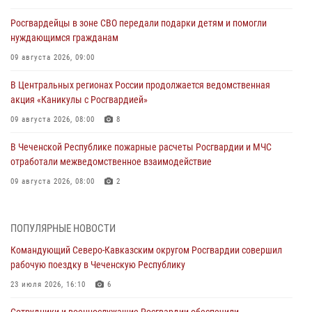
Росгвардейцы в зоне СВО передали подарки детям и помогли
нуждающимся гражданам
09 августа 2026, 09:00
В Центральных регионах России продолжается ведомственная
акция «Каникулы с Росгвардией»
09 августа 2026, 08:00
8
В Чеченской Республике пожарные расчеты Росгвардии и МЧС
отработали межведомственное взаимодействие
09 августа 2026, 08:00
2
Лучшие футбольные команды Южного округа Росгвардии
определили на Кубани
ПОПУЛЯРНЫЕ НОВОСТИ
09 августа 2026, 07:00
Командующий Северо-Кавказским округом Росгвардии совершил
рабочую поездку в Чеченскую Республику
В Ульяновске росгвардейцы присоединились к донорской акции
(видео)
23 июля 2026, 16:10
6
09 августа 2026, 06:15
2
1
Сотрудники и военнослужащие Росгвардии обеспечили