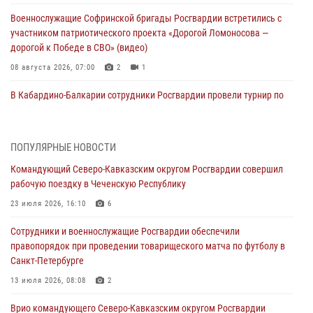
Военнослужащие Софринской бригады Росгвардии встретились с
участником патриотического проекта «Дорогой Ломоносова —
дорогой к Победе в СВО» (видео)
08 августа 2026, 07:00
2
1
В Кабардино-Балкарии сотрудники Росгвардии провели турнир по
настольному теннису ко Дню физкультурника
08 августа 2026, 07:00
ПОПУЛЯРНЫЕ НОВОСТИ
Росгвардейцы обеспечили безопасность «Поезда Победы» в
Командующий Северо-Кавказским округом Росгвардии совершил
Кузбассе
рабочую поездку в Чеченскую Республику
08 августа 2026, 07:00
23 июля 2026, 16:10
6
В Москве росгвардейцы оказали помощь медикам и девушке с
Сотрудники и военнослужащие Росгвардии обеспечили
ограниченными возможностями здоровья (видео)
правопорядок при проведении товарищеского матча по футболу в
08 августа 2026, 06:32
1
Санкт-Петербурге
Спецназ Росгвардии в Марий Эл почтил память товарища на
13 июля 2026, 08:08
2
тактическом турнире (видео)
Врио командующего Северо-Кавказским округом Росгвардии