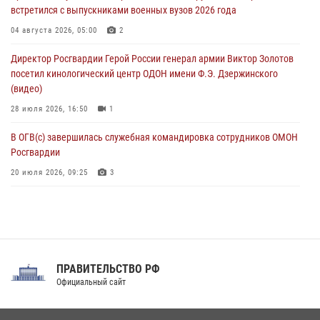
08 августа 2026, 06:15
9
1
встретился с выпускниками военных вузов 2026 года
День физкультурника в Уральском округе Росгвардии отметили
04 августа 2026, 05:00
2
турнирами, мастер-классами и легкоатлетическими забегами
Директор Росгвардии Герой России генерал армии Виктор Золотов
08 августа 2026, 06:03
9
посетил кинологический центр ОДОН имени Ф.Э. Дзержинского
(видео)
28 июля 2026, 16:50
1
В ОГВ(с) завершилась служебная командировка сотрудников ОМОН
Росгвардии
20 июля 2026, 09:25
3
Директор Росгвардии Герой России генерал армии Виктор Золотов
поздравил специалистов подразделений тыла с профессиональным
праздником
31 июля 2026, 21:01
ПРАВИТЕЛЬСТВО РФ
Праздник «Один день с Росгвардией» к 105-летию Центрального
Официальный сайт
округа прошел на Поклонной горе
18 июля 2026, 13:43
15
1