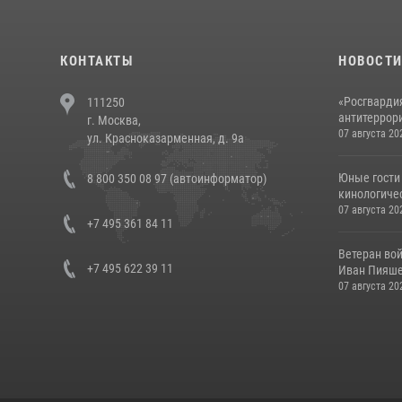
КОНТАКТЫ
НОВОСТ
«Росгвардия
111250
антитеррори
г. Москва,
07 августа 20
ул. Красноказарменная, д. 9а
Юные гости 
8 800 350 08 97 (автоинформатор)
кинологичес
07 августа 20
+7 495 361 84 11
Ветеран во
+7 495 622 39 11
Иван Пияшев
07 августа 20