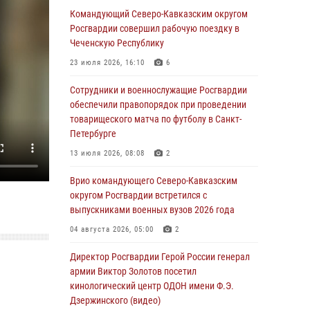
Иван Пияшев – герой выпуска «Легенды
Командующий Северо-Кавказским округом
армии с Александром Маршалом»
Росгвардии совершил рабочую поездку в
Чеченскую Республику
07 августа 2026, 12:00
23 июля 2026, 16:10
6
Представители ФСБ России по Уральскому
округу Росгвардии и ветераны военной
Сотрудники и военнослужащие Росгвардии
контрразведки почтили память Николая
обеспечили правопорядок при проведении
Кузнецова
товарищеского матча по футболу в Санкт-
Петербурге
07 августа 2026, 12:00
4
13 июля 2026, 08:08
2
Росгвардейцы пресекли попытку руферов
подняться на крышу Смольного собора в
Врио командующего Северо-Кавказским
Санкт-Петербурге (видео)
округом Росгвардии встретился с
выпускниками военных вузов 2026 года
07 августа 2026, 11:34
3
1
04 августа 2026, 05:00
2
В Курске росгвардейцы провели занятие по
основам взрывобезопасности
Директор Росгвардии Герой России генерал
армии Виктор Золотов посетил
07 августа 2026, 11:33
кинологический центр ОДОН имени Ф.Э.
Дзержинского (видео)
Рэпер ST посетил раненых росгвардейцев в