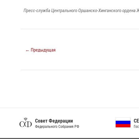
Пресс-служба Центрального Оршанско-Хинганского ордена Ж
← Предыдущая
Совет Федерации
СЕ
Федерального Собрания РФ
Гос