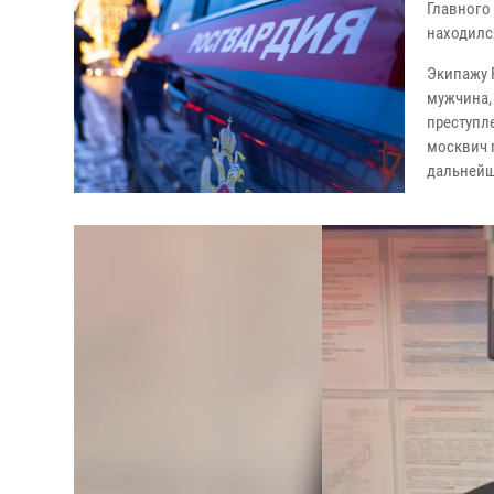
Главного
находилс
Экипажу 
мужчина,
преступл
москвич 
дальнейш