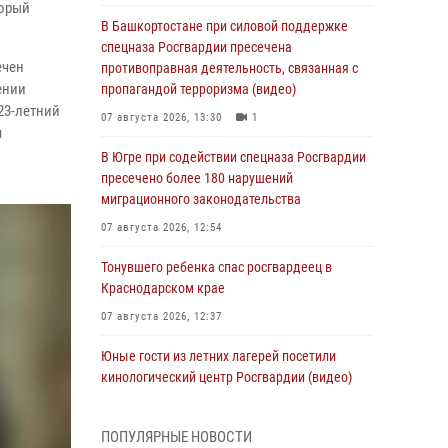
торый
В Башкортостане при силовой поддержке
спецназа Росгвардии пресечена
ечен
противоправная деятельность, связанная с
ении
пропагандой терроризма (видео)
23-летний
07 августа 2026, 13:30
1
я
В Югре при содействии спецназа Росгвардии
пресечено более 180 нарушений
миграционного законодательства
07 августа 2026, 12:54
Тонувшего ребенка спас росгвардеец в
Краснодарском крае
07 августа 2026, 12:37
Юные гости из летних лагерей посетили
кинологический центр Росгвардии (видео)
07 августа 2026, 12:20
3
1
ПОПУЛЯРНЫЕ НОВОСТИ
Ветеран войск правопорядка генерал-майор