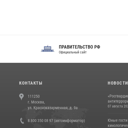
ПРАВИТЕЛЬСТВО РФ
Сов
Официальный сайт
Феде
КОНТАКТЫ
НОВОСТ
«Росгвардия
111250
антитеррори
г. Москва,
07 августа 20
ул. Красноказарменная, д. 9а
Юные гости 
8 800 350 08 97 (автоинформатор)
кинологичес