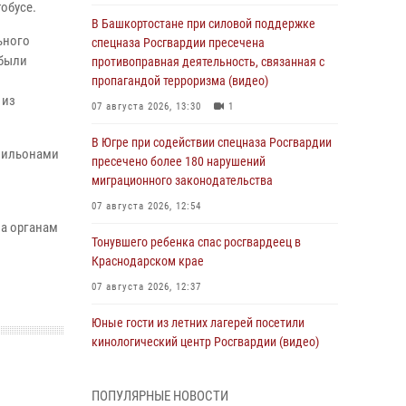
обусе.
В Башкортостане при силовой поддержке
ьного
спецназа Росгвардии пресечена
ибыли
противоправная деятельность, связанная с
пропагандой терроризма (видео)
 из
07 августа 2026, 13:30
1
.
В Югре при содействии спецназа Росгвардии
авильонами
пресечено более 180 нарушений
миграционного законодательства
07 августа 2026, 12:54
а органам
Тонувшего ребенка спас росгвардеец в
Краснодарском крае
07 августа 2026, 12:37
Юные гости из летних лагерей посетили
кинологический центр Росгвардии (видео)
07 августа 2026, 12:20
3
1
ПОПУЛЯРНЫЕ НОВОСТИ
Ветеран войск правопорядка генерал-майор