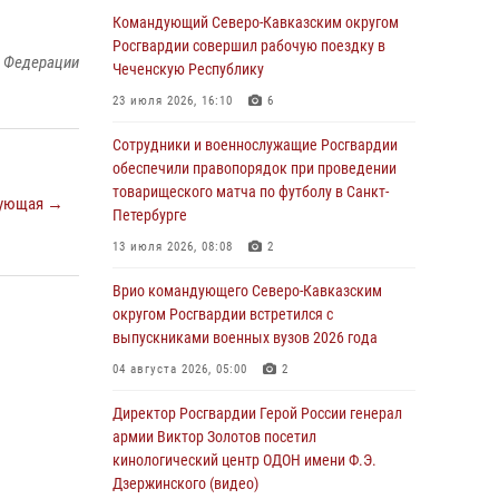
Иван Пияшев – герой выпуска «Легенды
Командующий Северо-Кавказским округом
армии с Александром Маршалом»
Росгвардии совершил рабочую поездку в
й Федерации
Чеченскую Республику
07 августа 2026, 12:00
23 июля 2026, 16:10
6
Представители ФСБ России по Уральскому
округу Росгвардии и ветераны военной
Сотрудники и военнослужащие Росгвардии
контрразведки почтили память Николая
обеспечили правопорядок при проведении
Кузнецова
товарищеского матча по футболу в Санкт-
ующая →
Петербурге
07 августа 2026, 12:00
4
13 июля 2026, 08:08
2
Росгвардейцы пресекли попытку руферов
подняться на крышу Смольного собора в
Врио командующего Северо-Кавказским
Санкт-Петербурге (видео)
округом Росгвардии встретился с
выпускниками военных вузов 2026 года
07 августа 2026, 11:34
3
1
04 августа 2026, 05:00
2
В Курске росгвардейцы провели занятие по
основам взрывобезопасности
Директор Росгвардии Герой России генерал
армии Виктор Золотов посетил
07 августа 2026, 11:33
кинологический центр ОДОН имени Ф.Э.
Дзержинского (видео)
Рэпер ST посетил раненых росгвардейцев в