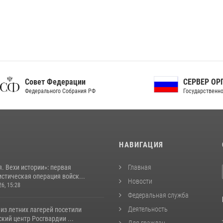
ет Федерации
СЕРВЕР ОРГАНОВ
рального Собрания РФ
Государственной власти РФ
И
НАВИГАЦИЯ
. Вехи истории»: первая
Главная
стическая операция войск...
Новости
26, 15:28
Федеральная служба
Деятельность
из летних лагерей посетили
кий центр Росгвардии ...