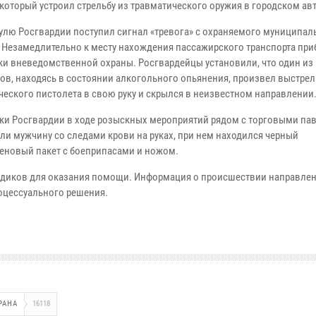
который устроил стрельбу из травматического оружия в городском авт
улю Росгвардии поступил сигнал «тревога» с охраняемого муниципал
. Незамедлительно к месту нахождения пассажирского транспорта пр
ки вневедомственной охраны.
Росгвардейцы установили, что один из
ов, находясь в состоянии алкогольного опьянения,
произвел выстрел
ческого пистолета в свою руку и скрылся в неизвестном направлении
ки Росгвардии в ходе розыскных мероприятий рядом с торговыми п
ли мужчину со следами крови на руках, при нем находился черный
еновый пакет с боеприпасами и ножом.
едиков для оказания помощи.
Информация о происшествии направлен
роцессуального решения.
РАНА
16118