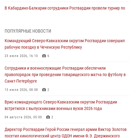
В Кабардино-Балкарии сотрудники Росгвардии провели турнир по
настольному теннису ко Дню физкультурника
08 августа 2026, 07:00
ПОПУЛЯРНЫЕ НОВОСТИ
В Москве росгвардейцы оказали помощь медикам и девушке с
Командующий Северо-Кавказским округом Росгвардии совершил
ограниченными возможностями здоровья (видео)
рабочую поездку в Чеченскую Республику
08 августа 2026, 06:32
1
23 июля 2026, 16:10
6
Спецназ Росгвардии в Марий Эл почтил память товарища на
Сотрудники и военнослужащие Росгвардии обеспечили
тактическом турнире (видео)
правопорядок при проведении товарищеского матча по футболу в
08 августа 2026, 06:15
9
1
Санкт-Петербурге
День физкультурника в Уральском округе Росгвардии отметили
13 июля 2026, 08:08
2
турнирами, мастер-классами и легкоатлетическими забегами
Врио командующего Северо-Кавказским округом Росгвардии
08 августа 2026, 06:03
9
встретился с выпускниками военных вузов 2026 года
В ДНР выполняющие задачи СВО росгвардейцы получают из дома
04 августа 2026, 05:00
2
региональные газеты и поддержку земляков
Директор Росгвардии Герой России генерал армии Виктор Золотов
08 августа 2026, 05:00
посетил кинологический центр ОДОН имени Ф.Э. Дзержинского