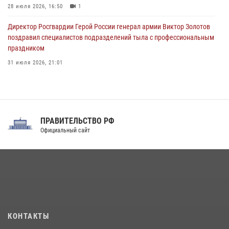
28 июля 2026, 16:50
1
Директор Росгвардии Герой России генерал армии Виктор Золотов
поздравил специалистов подразделений тыла с профессиональным
праздником
31 июля 2026, 21:01
В ОГВ(с) завершилась служебная командировка сотрудников ОМОН
Росгвардии
20 июля 2026, 09:25
3
ПРАВИТЕЛЬСТВО РФ
Праздник «Один день с Росгвардией» к 105-летию Центрального
Официальный сайт
округа прошел на Поклонной горе
18 июля 2026, 13:43
15
1
При силовой поддержке СОБР Росгвардии в Иркутской области
повели рейды по соблюдению миграционного законодательства
(видео)
30 июля 2026, 08:00
1
КОНТАКТЫ