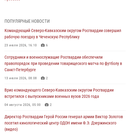
08 августа 2026, 07:00
В Кабардино-Балкарии сотрудники Росгвардии провели турнир по
ПОПУЛЯРНЫЕ НОВОСТИ
настольному теннису ко Дню физкультурника
Командующий Северо-Кавказским округом Росгвардии совершил
08 августа 2026, 07:00
рабочую поездку в Чеченскую Республику
Военнослужащие Софринской бригады Росгвардии встретились с
23 июля 2026, 16:10
6
участником патриотического проекта «Дорогой Ломоносова —
Сотрудники и военнослужащие Росгвардии обеспечили
дорогой к Победе в СВО» (видео)
правопорядок при проведении товарищеского матча по футболу в
08 августа 2026, 07:00
2
1
Санкт-Петербурге
ОМОН «Ойрат» Управления Росгвардии по Республике Калмыкия
13 июля 2026, 08:08
2
исполнилось 20 лет
Врио командующего Северо-Кавказским округом Росгвардии
08 августа 2026, 07:00
встретился с выпускниками военных вузов 2026 года
В Москве росгвардейцы оказали помощь медикам и девушке с
04 августа 2026, 05:00
2
ограниченными возможностями здоровья (видео)
Директор Росгвардии Герой России генерал армии Виктор Золотов
08 августа 2026, 06:32
1
посетил кинологический центр ОДОН имени Ф.Э. Дзержинского
(видео)