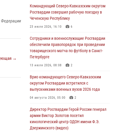
Генерал-полковник Олег Плохой поздравил
Командующий Северо-Кавказским округом
специалистов организационно-штатных
Росгвардии совершил рабочую поездку в
подразделений Росгвардии с
Чеченскую Республику
й Федерации
профессиональным праздником
23 июля 2026, 16:10
6
06 августа 2026, 21:01
Сотрудники и военнослужащие Росгвардии
В Нижнем Новгороде состоялось
обеспечили правопорядок при проведении
Всероссийское совещание-семинар по
товарищеского матча по футболу в Санкт-
вопросам развития вневедомственной
Петербурге
ующая →
охраны Росгвардии (видео)
13 июля 2026, 08:08
2
06 августа 2026, 14:47
10
1
Врио командующего Северо-Кавказским
В Брянске сотрудники и военнослужащие
округом Росгвардии встретился с
Росгвардии почтили память Героя России
выпускниками военных вузов 2026 года
Олега Визнюка
04 августа 2026, 05:00
2
06 августа 2026, 14:36
2
Директор Росгвардии Герой России генерал
В кинологическом центре Уральского округа
армии Виктор Золотов посетил
Росгвардии почтили память товарищей,
кинологический центр ОДОН имени Ф.Э.
погибших при исполнении воинского долга
Дзержинского (видео)