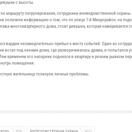
девушки с высоты.
 по маршруту патрулирования, сотрудники вневедомственной охраны
ии получили информацию о том, что по улице 1-й Микрорайон, на под
 этажа многоквартирного дома, стоит девушка, которая намеревается с
осгвардии незамедлительно прибыл к месту событий. Один из сотруд
ии встал под окнами дома, где разворачивалась драма, и попытался у
 Тем временем его напарник поднялся в квартиру и резким рывком пе
внутрь помещения.
естную жительницу толкнули личные проблемы.
ЖИЗНЬ
3219
ВНЕВЕДОМСТВЕННАЯ ОХРАНА
16111