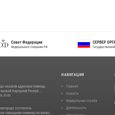
ет Федерации
СЕРВЕР ОРГАНОВ
рального Собрания РФ
Государственной власти РФ
И
НАВИГАЦИЯ
цы оказали адресную помощь
Главная
ганской Народной Респуб...
Новости
26, 05:00
Федеральная служба
Деятельность
овгороде состоялось
ое совещание-семинар по вопро...