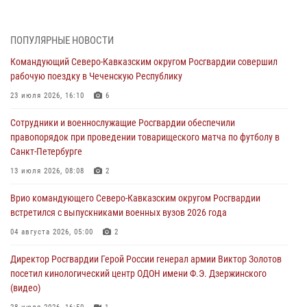
При содействии спецназа Росгвардии задержаны подозреваемые в
организации незаконной миграции в Подмосковье (видео)
ПОПУЛЯРНЫЕ НОВОСТИ
05 августа 2026, 14:25
1
Командующий Северо-Кавказским округом Росгвардии совершил
рабочую поездку в Чеченскую Республику
В Великом Новгороде СОБР Росгвардии оказал содействие в
задержании подозреваемых в причинении имущественного ущерба
23 июля 2026, 16:10
6
05 августа 2026, 13:53
Сотрудники и военнослужащие Росгвардии обеспечили
правопорядок при проведении товарищеского матча по футболу в
Формулу безопасности показал спецназ Росгвардии юным
Санкт-Петербурге
динамовцам Свердловской области
13 июля 2026, 08:08
2
05 августа 2026, 13:50
4
Врио командующего Северо-Кавказским округом Росгвардии
В столице росгвардейцы задержали мужчину, устроившего дебош в
встретился с выпускниками военных вузов 2026 года
букмекерской конторе (видео)
04 августа 2026, 05:00
2
05 августа 2026, 13:25
1
Директор Росгвардии Герой России генерал армии Виктор Золотов
посетил кинологический центр ОДОН имени Ф.Э. Дзержинского
(видео)