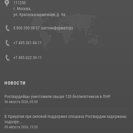
111250
напавших на бригаду скорой помощи (видео)
г. Москва,
14 июля 2026, 12:20
1
ул. Красноказарменная, д. 9а
В Росгвардии прошла военно-научная конференция по обобщению
8 800 350 08 97 (автоинформатор)
боевого опыта
08 июля 2026, 07:01
+7 495 361 84 11
+7 495 622 39 11
НОВОСТИ
Росгвардейцы уничтожили свыше 120 беспилотников в ЛНР
06 августа 2026, 05:00
В Удмуртии при силовой поддержке спецназа Росгвардии задержаны
подозре...
05 августа 2026, 13:20