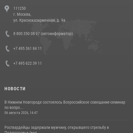
В Челябинске росгвардейцы задержали злоумышленников,
111250
напавших на бригаду скорой помощи (видео)
г. Москва,
14 июля 2026, 12:20
1
ул. Красноказарменная, д. 9а
В Росгвардии прошла военно-научная конференция по обобщению
8 800 350 08 97 (автоинформатор)
боевого опыта
08 июля 2026, 07:01
+7 495 361 84 11
+7 495 622 39 11
НОВОСТИ
В Нижнем Новгороде состоялось Всероссийское совещание-семинар
по вопро...
06 августа 2026, 14:47
Росгвардейцы задержали мужчину, открывшего стрельбу в
Подмосковье (вид...