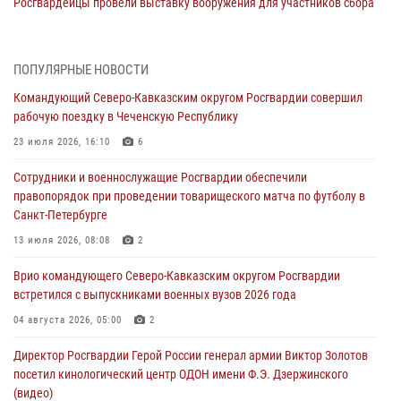
Росгвардейцы провели выставку вооружения для участников сбора
«Гвардеец» в Пензе (видео)
06 августа 2026, 12:00
2
1
ПОПУЛЯРНЫЕ НОВОСТИ
В Курске росгвардейцы приняли участие в митинге, посвященном
Командующий Северо-Кавказским округом Росгвардии совершил
второй годовщине вторжения ВСУ на территорию области
рабочую поездку в Чеченскую Республику
06 августа 2026, 11:56
4
23 июля 2026, 16:10
6
В Санкт-Петербурге наряд Росгвардии задержал правонарушителя,
Сотрудники и военнослужащие Росгвардии обеспечили
угрожавшего подростку травматическим пистолетом
правопорядок при проведении товарищеского матча по футболу в
06 августа 2026, 11:33
1
Санкт-Петербурге
В Зауралье при содействии СОБР Росгвардии ликвидирована
13 июля 2026, 08:08
2
крупная нарколаборатория
Врио командующего Северо-Кавказским округом Росгвардии
06 августа 2026, 11:27
встретился с выпускниками военных вузов 2026 года
В Москве росгвардейцы задержали троих мужчин, устроивших
04 августа 2026, 05:00
2
пьяный дебош в баре (видео)
Директор Росгвардии Герой России генерал армии Виктор Золотов
06 августа 2026, 11:20
1
посетил кинологический центр ОДОН имени Ф.Э. Дзержинского
(видео)