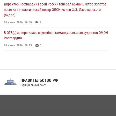
09 августа 2026, 07:00
Директор Росгвардии Герой России генерал армии Виктор Золотов
посетил кинологический центр ОДОН имени Ф.Э. Дзержинского
(видео)
28 июля 2026, 16:50
1
В ОГВ(с) завершилась служебная командировка сотрудников ОМОН
Росгвардии
20 июля 2026, 09:25
3
Директор Росгвардии Герой России генерал армии Виктор Золотов
поздравил специалистов подразделений тыла с профессиональным
праздником
31 июля 2026, 21:01
ПРАВИТЕЛЬСТВО РФ
Праздник «Один день с Росгвардией» к 105-летию Центрального
Официальный сайт
округа прошел на Поклонной горе
18 июля 2026, 13:43
15
1
При силовой поддержке СОБР Росгвардии в Иркутской области
повели рейды по соблюдению миграционного законодательства