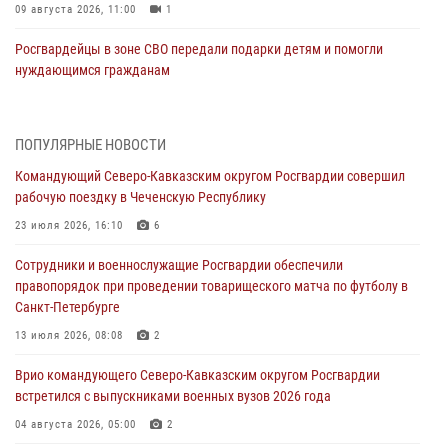
09 августа 2026, 11:00
1
Росгвардейцы в зоне СВО передали подарки детям и помогли
нуждающимся гражданам
09 августа 2026, 09:00
В Центральных регионах России продолжается ведомственная
ПОПУЛЯРНЫЕ НОВОСТИ
акция «Каникулы с Росгвардией»
Командующий Северо-Кавказским округом Росгвардии совершил
09 августа 2026, 08:00
8
рабочую поездку в Чеченскую Республику
В Чеченской Республике пожарные расчеты Росгвардии и МЧС
23 июля 2026, 16:10
6
отработали межведомственное взаимодействие
Сотрудники и военнослужащие Росгвардии обеспечили
09 августа 2026, 08:00
2
правопорядок при проведении товарищеского матча по футболу в
Санкт-Петербурге
Лучшие футбольные команды Южного округа Росгвардии
определили на Кубани
13 июля 2026, 08:08
2
09 августа 2026, 07:00
Врио командующего Северо-Кавказским округом Росгвардии
встретился с выпускниками военных вузов 2026 года
В Кузбассе росгвардейцы помогли вернуть горожанке пропавшую
мать
04 августа 2026, 05:00
2