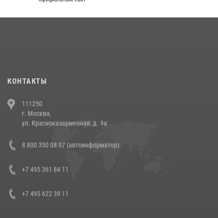
округа прошел на Поклонной горе
18 июля 2026, 13:43
15
1
При силовой поддержке СОБР Росгвардии в Иркутской области
повели рейды по соблюдению миграционного законодательства
(видео)
30 июля 2026, 08:00
1
КОНТАКТЫ
В Челябинске росгвардейцы задержали злоумышленников,
111250
напавших на бригаду скорой помощи (видео)
г. Москва,
14 июля 2026, 12:20
1
ул. Красноказарменная, д. 9а
В Росгвардии прошла военно-научная конференция по обобщению
8 800 350 08 97 (автоинформатор)
боевого опыта
08 июля 2026, 07:01
+7 495 361 84 11
+7 495 622 39 11