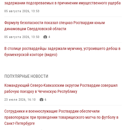
задержании подозреваемых в причинении имущественного ущерба
05 августа 2026, 13:53
Формулу безопасности показал спецназ Росгвардии юным
динамовцам Свердловской области
05 августа 2026, 13:50
4
В столице росгвардейцы задержали мужчину, устроившего дебош в
букмекерской конторе (видео)
05 августа 2026, 13:25
1
В Удмуртии при силовой поддержке спецназа Росгвардии
ПОПУЛЯРНЫЕ НОВОСТИ
задержаны подозреваемые в мошенничестве под видом оказания
Командующий Северо-Кавказским округом Росгвардии совершил
оздоровительных услуг (видео)
рабочую поездку в Чеченскую Республику
05 августа 2026, 13:20
1
1
23 июля 2026, 16:10
6
В Москве дети сотрудников и военнослужащих Росгвардии
Сотрудники и военнослужащие Росгвардии обеспечили
посетили мастер-класс по художественной гимнастике
правопорядок при проведении товарищеского матча по футболу в
05 августа 2026, 13:00
3
Санкт-Петербурге