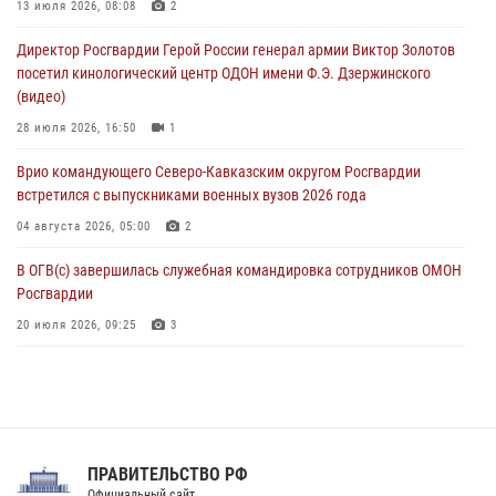
Офицеры Росгвардии и ветераны войск правопорядка почтили
13 июля 2026, 08:08
2
память генерала армии Ивана Кирилловича Яковлева
Директор Росгвардии Герой России генерал армии Виктор Золотов
05 августа 2026, 12:40
6
посетил кинологический центр ОДОН имени Ф.Э. Дзержинского
(видео)
Росгвардейцы приняли участие в акции «Волна памяти»,
посвящённой 83‑й годовщине освобождения Белгорода от
28 июля 2026, 16:50
1
немецко‑фашистских захватчиков
Врио командующего Северо-Кавказским округом Росгвардии
05 августа 2026, 12:13
1
встретился с выпускниками военных вузов 2026 года
04 августа 2026, 05:00
2
В ОГВ(с) завершилась служебная командировка сотрудников ОМОН
Росгвардии
20 июля 2026, 09:25
3
Директор Росгвардии Герой России генерал армии Виктор Золотов
поздравил специалистов подразделений тыла с профессиональным
праздником
31 июля 2026, 21:01
ПРАВИТЕЛЬСТВО РФ
Праздник «Один день с Росгвардией» к 105-летию Центрального
Официальный сайт