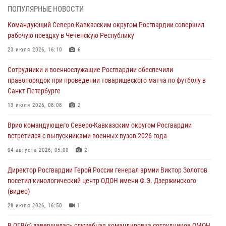
06 августа 2026, 12:35
1
ПОПУЛЯРНЫЕ НОВОСТИ
Командующий Северо-Кавказским округом Росгвардии совершил
Росгвардейцы провели выставку вооружения для участников сбора
рабочую поездку в Чеченскую Республику
«Гвардеец» в Пензе (видео)
23 июля 2026, 16:10
6
06 августа 2026, 12:00
2
1
Сотрудники и военнослужащие Росгвардии обеспечили
В Курске росгвардейцы приняли участие в митинге, посвященном
правопорядок при проведении товарищеского матча по футболу в
второй годовщине вторжения ВСУ на территорию области
Санкт-Петербурге
06 августа 2026, 11:56
4
13 июля 2026, 08:08
2
В Санкт-Петербурге наряд Росгвардии задержал правонарушителя,
Врио командующего Северо-Кавказским округом Росгвардии
угрожавшего подростку травматическим пистолетом
встретился с выпускниками военных вузов 2026 года
06 августа 2026, 11:33
1
04 августа 2026, 05:00
2
В Зауралье при содействии СОБР Росгвардии ликвидирована
Директор Росгвардии Герой России генерал армии Виктор Золотов
крупная нарколаборатория
посетил кинологический центр ОДОН имени Ф.Э. Дзержинского
06 августа 2026, 11:27
(видео)
28 июля 2026, 16:50
1
В ОГВ(с) завершилась служебная командировка сотрудников ОМОН