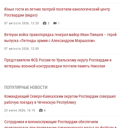
Юные гости из летних лагерей посетили кинологический центр
Росгвардии (видео)
07 августа 2026, 12:20
3
1
Ветеран войск правопорядка генерал-майор Иван Пияшев – герой
выпуска «Легенды армии с Александром Маршалом»
07 августа 2026, 12:00
Представители ФСБ России по Уральскому округу Росгвардии и
ветераны военной контрразведки почтили память Николая
Кузнецова
07 августа 2026, 12:00
4
ПОПУЛЯРНЫЕ НОВОСТИ
Росгвардейцы пресекли попытку руферов подняться на крышу
Командующий Северо-Кавказским округом Росгвардии совершил
Смольного собора в Санкт-Петербурге (видео)
рабочую поездку в Чеченскую Республику
07 августа 2026, 11:34
3
1
23 июля 2026, 16:10
6
В Курске росгвардейцы провели занятие по основам
Сотрудники и военнослужащие Росгвардии обеспечили
взрывобезопасности
правопорядок при проведении товарищеского матча по футболу в