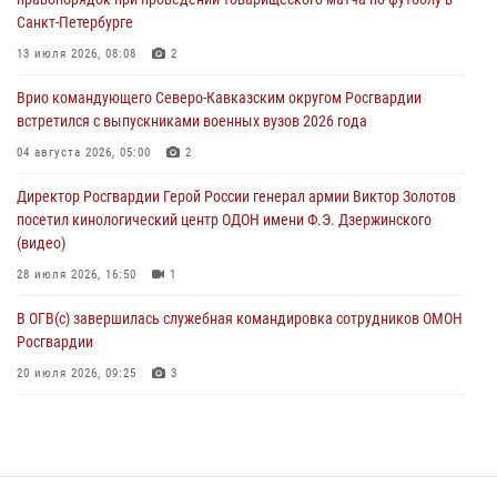
07 августа 2026, 11:33
Санкт-Петербурге
Рэпер ST посетил раненых росгвардейцев в Главном военном
13 июля 2026, 08:08
2
клиническом госпитале ведомства
Врио командующего Северо-Кавказским округом Росгвардии
07 августа 2026, 11:18
2
встретился с выпускниками военных вузов 2026 года
Патриотическая акция «Каникулы с Росгвардией» прошла в
04 августа 2026, 05:00
2
Воронеже
Директор Росгвардии Герой России генерал армии Виктор Золотов
07 августа 2026, 11:00
2
посетил кинологический центр ОДОН имени Ф.Э. Дзержинского
(видео)
28 июля 2026, 16:50
1
В ОГВ(с) завершилась служебная командировка сотрудников ОМОН
Росгвардии
20 июля 2026, 09:25
3
Директор Росгвардии Герой России генерал армии Виктор Золотов
поздравил специалистов подразделений тыла с профессиональным
праздником
31 июля 2026, 21:01