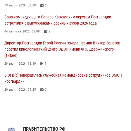
память Героя России Олега Визнюка
13 июля 2026, 08:08
2
06 августа 2026, 14:36
2
Врио командующего Северо-Кавказским округом Росгвардии
встретился с выпускниками военных вузов 2026 года
В кинологическом центре Уральского округа Росгвардии почтили
память товарищей, погибших при исполнении воинского долга
04 августа 2026, 05:00
2
06 августа 2026, 13:29
5
Директор Росгвардии Герой России генерал армии Виктор Золотов
посетил кинологический центр ОДОН имени Ф.Э. Дзержинского
В Центральном округе Росгвардии прошли мероприятия к
(видео)
108‑летию генерала армии И.К. Яковлева
28 июля 2026, 16:50
1
06 августа 2026, 13:24
В ОГВ(с) завершилась служебная командировка сотрудников ОМОН
Росгвардии
20 июля 2026, 09:25
3
Директор Росгвардии Герой России генерал армии Виктор Золотов
поздравил специалистов подразделений тыла с профессиональным
праздником
31 июля 2026, 21:01
ПРАВИТЕЛЬСТВО РФ