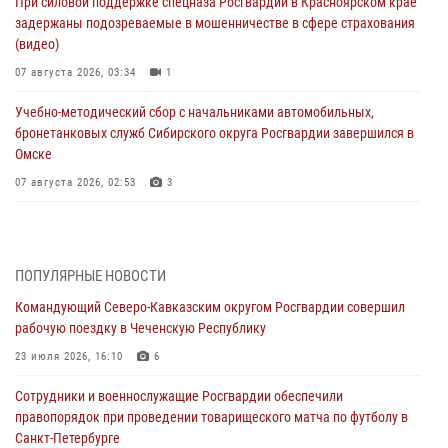
При силовой поддержке спецназа Росгвардии в Красноярском крае
задержаны подозреваемые в мошенничестве в сфере страхования
(видео)
07 августа 2026, 03:34
1
Учебно-методический сбор с начальниками автомобильных,
бронетанковых служб Сибирского округа Росгвардии завершился в
Омске
07 августа 2026, 02:53
3
Генерал-полковник Олег Плохой поздравил специалистов
организационно-штатных подразделений Росгвардии с
профессиональным праздником
ПОПУЛЯРНЫЕ НОВОСТИ
06 августа 2026, 21:01
Командующий Северо-Кавказским округом Росгвардии совершил
рабочую поездку в Чеченскую Республику
В Нижнем Новгороде состоялось Всероссийское совещание-
семинар по вопросам развития вневедомственной охраны
23 июля 2026, 16:10
6
Росгвардии (видео)
Сотрудники и военнослужащие Росгвардии обеспечили
06 августа 2026, 14:47
10
1
правопорядок при проведении товарищеского матча по футболу в
Санкт-Петербурге
В Брянске сотрудники и военнослужащие Росгвардии почтили