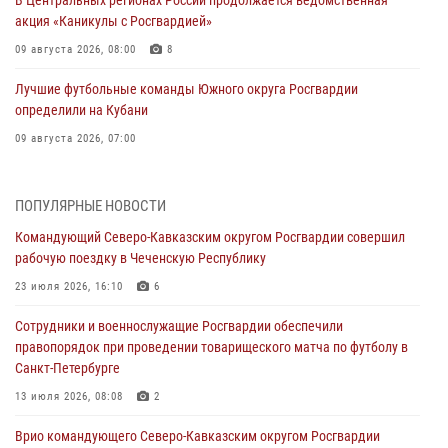
акция «Каникулы с Росгвардией»
09 августа 2026, 08:00
8
Лучшие футбольные команды Южного округа Росгвардии
определили на Кубани
09 августа 2026, 07:00
В Ульяновске росгвардейцы присоединились к донорской акции
(видео)
ПОПУЛЯРНЫЕ НОВОСТИ
09 августа 2026, 06:15
2
1
Командующий Северо-Кавказским округом Росгвардии совершил
рабочую поездку в Чеченскую Республику
Росгвардейцы провели занятие по стрелковой подготовке для
воспитанников Центра детского, юношеского туризма и
23 июля 2026, 16:10
6
краеведения Луганской Народной Республики
Сотрудники и военнослужащие Росгвардии обеспечили
09 августа 2026, 05:00
правопорядок при проведении товарищеского матча по футболу в
Санкт-Петербурге
В регионах Урала бойцам Росгвардии в зону СВО передали свежие
тиражи газет
13 июля 2026, 08:08
2
09 августа 2026, 05:00
Врио командующего Северо-Кавказским округом Росгвардии