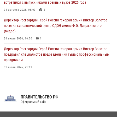
встретился с выпускниками военных вузов 2026 года
Всероссийская ведомственная акции «Каникулы с Росгвардией
проходит в Сибири
04 августа 2026, 05:00
2
09 августа 2026, 04:00
5
Директор Росгвардии Герой России генерал армии Виктор Золотов
посетил кинологический центр ОДОН имени Ф.Э. Дзержинского
(видео)
28 июля 2026, 16:50
1
Директор Росгвардии Герой России генерал армии Виктор Золотов
поздравил специалистов подразделений тыла с профессиональным
праздником
31 июля 2026, 21:01
В ОГВ(с) завершилась служебная командировка сотрудников ОМОН
Росгвардии
20 июля 2026, 09:25
3
ПРАВИТЕЛЬСТВО РФ
Праздник «Один день с Росгвардией» к 105-летию Центрального
Официальный сайт
округа прошел на Поклонной горе
18 июля 2026, 13:43
15
1