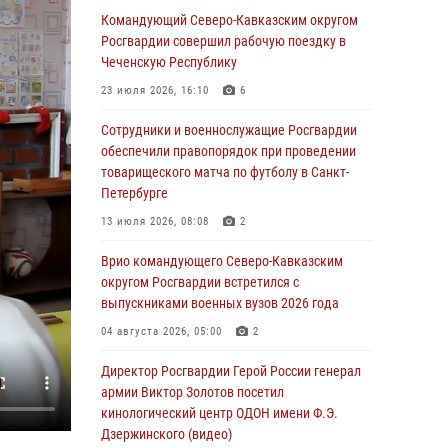
09 августа 2026, 05:00
Командующий Северо-Кавказским округом
Росгвардии совершил рабочую поездку в
Росгвардейцы провели занятие по
Чеченскую Республику
стрелковой подготовке для воспитанников
Центра детского, юношеского туризма и
23 июля 2026, 16:10
6
краеведения Луганской Народной
Республики
Сотрудники и военнослужащие Росгвардии
обеспечили правопорядок при проведении
09 августа 2026, 05:00
товарищеского матча по футболу в Санкт-
Петербурге
Всероссийская ведомственная акции
«Каникулы с Росгвардией проходит в Сибири
13 июля 2026, 08:08
2
09 августа 2026, 04:00
5
Врио командующего Северо-Кавказским
округом Росгвардии встретился с
Росгвардейцы провели патриотическое
выпускниками военных вузов 2026 года
занятие для детей на Поклонной горе в
Москве (видео)
04 августа 2026, 05:00
2
08 августа 2026, 14:10
3
1
Директор Росгвардии Герой России генерал
армии Виктор Золотов посетил
В ЛНР росгвардейцы провели тренировку по
кинологический центр ОДОН имени Ф.Э.
единоборствам для юных воспитанников
Дзержинского (видео)
спортивной школы