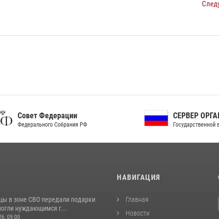
След
ет Федерации
СЕРВЕР ОРГАНОВ
рального Собрания РФ
Государственной власти РФ
И
НАВИГАЦИЯ
цы в зоне СВО передали подарки
Главная
могли нуждающимся г...
Новости
26, 09:00