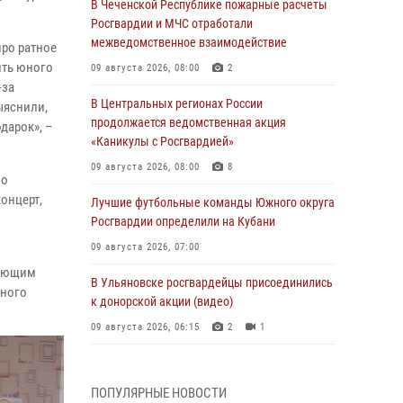
В Чеченской Республике пожарные расчеты
Росгвардии и МЧС отработали
межведомственное взаимодействие
ро ратное
ить юного
09 августа 2026, 08:00
2
-за
В Центральных регионах России
ыяснили,
продолжается ведомственная акция
дарок», –
«Каникулы с Росгвардией»
09 августа 2026, 08:00
8
но
онцерт,
Лучшие футбольные команды Южного округа
Росгвардии определили на Кубани
09 августа 2026, 07:00
тающим
В Ульяновске росгвардейцы присоединились
нного
к донорской акции (видео)
09 августа 2026, 06:15
2
1
В регионах Урала бойцам Росгвардии в зону
СВО передали свежие тиражи газет
ПОПУЛЯРНЫЕ НОВОСТИ