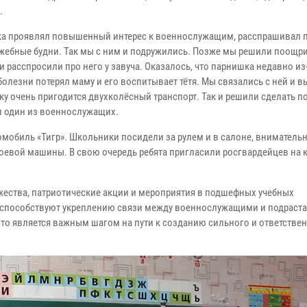
.
а проявлял повышенный интерес к военнослужащим, расспрашивал п
ужебные будни. Так мы с ним и подружились. Позже мы решили поощр
и расспросили про него у завуча. Оказалось, что парнишка недавно из
олезни потерял маму и его воспитывает тётя. Мы связались с ней и в
ку очень пригодится двухколёсный транспорт. Так и решили сделать по
л один из военнослужащих.
мобиль «Тигр». Школьники посидели за рулем и в салоне, вниматель
оевой машины. В свою очередь ребята пригласили росгвардейцев на к
ества, патриотические акции и мероприятия в подшефных учебных
я способствуют укреплению связи между военнослужащими и подрас
что является важным шагом на пути к созданию сильного и ответстве