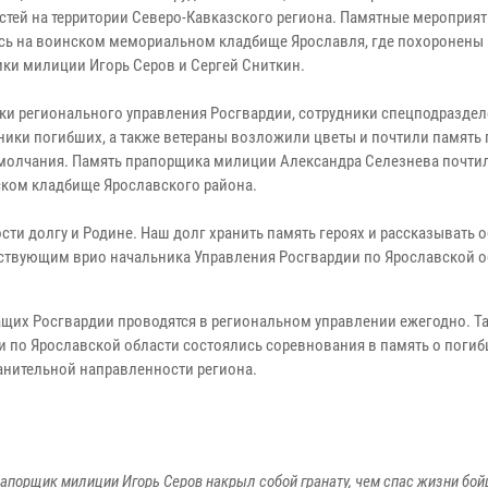
стей на территории Северо-Кавказского региона. Памятные мероприя
сь на воинском мемориальном кладбище Ярославля, где похоронены
ки милиции Игорь Серов и Сергей Сниткин.
ки регионального управления Росгвардии, сотрудники спецподраздел
ники погибших, а также ветераны возложили цветы и почтили память
молчания. Память прапорщика милиции Александра Селезнева почти
ком кладбище Ярославского района.
ти долгу и Родине. Наш долг хранить память героях и рассказывать о
тствующим врио начальника Управления Росгвардии по Ярославской о
их Росгвардии проводятся в региональном управлении ежегодно. Так
ии по Ярославской области состоялись соревнования в память о поги
анительной направленности региона.
рапорщик милиции Игорь Серов накрыл собой гранату, чем спас жизни бой