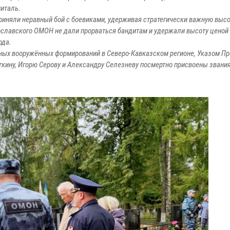
питаль.
иняли неравный бой с боевиками, удерживая стратегически важную высо
рославского ОМОН не дали прорваться бандитам и удержали высоту ценой
ода.
нных вооружённых формирований в Северо-Кавказском регионе, Указом П
ткину, Игорю Серову и Александру Селезневу посмертно присвоены звания