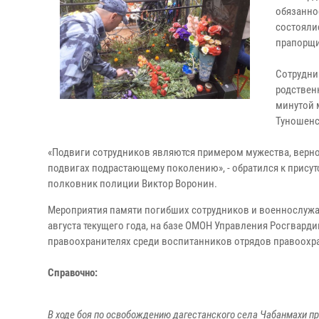
обязанно
состояли
прапорщи
Сотрудни
родствен
минутой 
Туношенс
«Подвиги сотрудников являются примером мужества, вернос
подвигах подрастающему поколению», - обратился к прису
полковник полиции Виктор Воронин.
Мероприятия памяти погибших сотрудников и военнослужащ
августа текущего года, на базе ОМОН Управления Росгвард
правоохранителях среди воспитанников отрядов правоохр
Справочно:
В ходе боя по освобождению дагестанского села Чабанмахи п