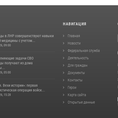
И
НАВИГАЦИЯ
цы в ЛНР совершенствуют навыки
Главная
 медицины с учетом...
Новости
26, 09:00
Федеральная служба
Деятельность
лняющие задачи СВО
цы получают из дома
Для граждан
...
26, 05:00
Документы
Контакты
. Вехи истории»: первая
Герои
стическая операция войск...
Карта сайта
26, 15:28
Открытые данные