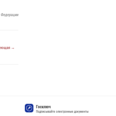
законодательства (видео)
30 июля 2026, 08:00
1
й Федерации
В Челябинске росгвардейцы задержали
злоумышленников, напавших на бригаду
скорой помощи (видео)
14 июля 2026, 12:20
1
ующая →
Состоялась рабочая встреча директора
Росгвардии Героя России генерала армии
Виктора Золотова с заместителем
полномочного представителя Президента
Российской Федерации в Северо-Кавказском
федеральном округе Виталием Кузнецовым
30 июля 2026, 15:35
4
Госключ
Подписывайте электронные документы