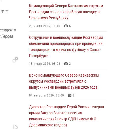
патриотического проекта «Дорогой
Командующий Северо-Кавказским округом
ту на
Ломоносова — дорогой к Победе в СВО»
Росгвардии совершил рабочую поездку в
(видео)
Чеченскую Республику
08 августа 2026, 07:00
2
1
23 июля 2026, 16:10
6
резидента
 Героев
В Кабардино-Балкарии сотрудники
Сотрудники и военнослужащие Росгвардии
Росгвардии провели турнир по настольному
обеспечили правопорядок при проведении
теннису ко Дню физкультурника
товарищеского матча по футболу в Санкт-
Петербурге
08 августа 2026, 07:00
13 июля 2026, 08:08
2
В Москве росгвардейцы оказали помощь
медикам и девушке с ограниченными
Врио командующего Северо-Кавказским
возможностями здоровья (видео)
округом Росгвардии встретился с
выпускниками военных вузов 2026 года
08 августа 2026, 06:32
1
04 августа 2026, 05:00
2
Спецназ Росгвардии в Марий Эл почтил
память товарища на тактическом турнире
Директор Росгвардии Герой России генерал
(видео)
армии Виктор Золотов посетил
кинологический центр ОДОН имени Ф.Э.
08 августа 2026, 06:15
9
1
Дзержинского (видео)