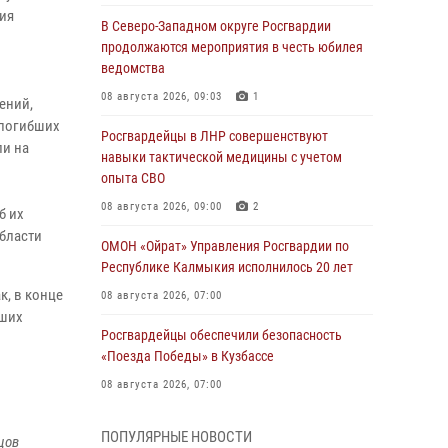
тия
В Северо-Западном округе Росгвардии
продолжаются мероприятия в честь юбилея
ведомства
08 августа 2026, 09:03
1
ений,
 погибших
Росгвардейцы в ЛНР совершенствуют
ли на
навыки тактической медицины с учетом
опыта СВО
08 августа 2026, 09:00
2
б их
бласти
ОМОН «Ойрат» Управления Росгвардии по
Республике Калмыкия исполнилось 20 лет
, в конце
08 августа 2026, 07:00
бших
Росгвардейцы обеспечили безопасность
«Поезда Победы» в Кузбассе
08 августа 2026, 07:00
Военнослужащие Софринской бригады
ПОПУЛЯРНЫЕ НОВОСТИ
цов
Росгвардии встретились с участником