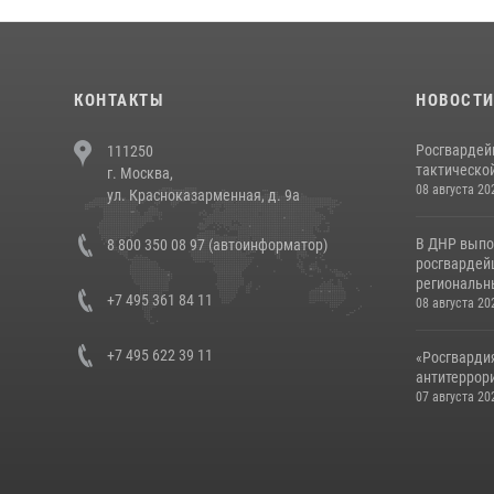
КОНТАКТЫ
НОВОСТ
Росгвардей
111250
тактической
г. Москва,
08 августа 20
ул. Красноказарменная, д. 9а
В ДНР выпо
8 800 350 08 97 (автоинформатор)
росгвардей
региональны
+7 495 361 84 11
08 августа 20
+7 495 622 39 11
«Росгвардия
антитеррори
07 августа 20