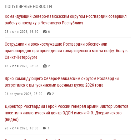
определили на Кубани
ПОПУЛЯРНЫЕ НОВОСТИ
09 августа 2026, 07:00
Командующий Северо-Кавказским округом Росгвардии совершил
рабочую поездку в Чеченскую Республику
В Ульяновске росгвардейцы присоединились к донорской акции
(видео)
23 июля 2026, 16:10
6
09 августа 2026, 06:15
2
1
Сотрудники и военнослужащие Росгвардии обеспечили
правопорядок при проведении товарищеского матча по футболу в
Росгвардейцы провели занятие по стрелковой подготовке для
Санкт-Петербурге
воспитанников Центра детского, юношеского туризма и
краеведения Луганской Народной Республики
13 июля 2026, 08:08
2
09 августа 2026, 05:00
Врио командующего Северо-Кавказским округом Росгвардии
встретился с выпускниками военных вузов 2026 года
В регионах Урала бойцам Росгвардии в зону СВО передали свежие
тиражи газет
04 августа 2026, 05:00
2
09 августа 2026, 05:00
Директор Росгвардии Герой России генерал армии Виктор Золотов
посетил кинологический центр ОДОН имени Ф.Э. Дзержинского
(видео)
28 июля 2026, 16:50
1