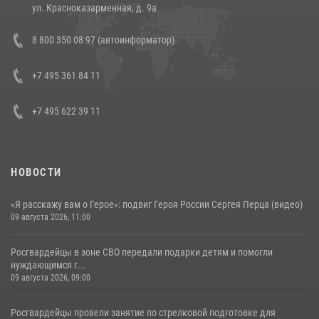
14 июля 2026, 12:20
1
ул. Красноказарменная, д. 9а
Состоялась рабочая встреча директора Росгвардии Героя России
8 800 350 08 97 (автоинформатор)
генерала армии Виктора Золотова с заместителем полномочного
представителя Президента Российской Федерации в Северо-
Кавказском федеральном округе Виталием Кузнецовым
+7 495 361 84 11
30 июля 2026, 15:35
4
+7 495 622 39 11
НОВОСТИ
«Я расскажу вам о Герое»: подвиг Героя России Сергея Перца (видео)
09 августа 2026, 11:00
Росгвардейцы в зоне СВО передали подарки детям и помогли
нуждающимся г...
09 августа 2026, 09:00
Росгвардейцы провели занятие по стрелковой подготовке для