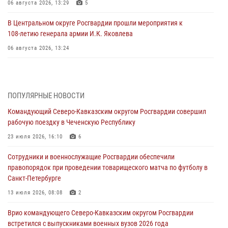
06 августа 2026, 13:29
5
В Центральном округе Росгвардии прошли мероприятия к
108‑летию генерала армии И.К. Яковлева
06 августа 2026, 13:24
Росгвардейцы задержали мужчину, открывшего стрельбу в
Подмосковье (видео)
06 августа 2026, 12:35
1
ПОПУЛЯРНЫЕ НОВОСТИ
Командующий Северо-Кавказским округом Росгвардии совершил
Росгвардейцы провели выставку вооружения для участников сбора
рабочую поездку в Чеченскую Республику
«Гвардеец» в Пензе (видео)
23 июля 2026, 16:10
6
06 августа 2026, 12:00
2
1
Сотрудники и военнослужащие Росгвардии обеспечили
В Курске росгвардейцы приняли участие в митинге, посвященном
правопорядок при проведении товарищеского матча по футболу в
второй годовщине вторжения ВСУ на территорию области
Санкт-Петербурге
06 августа 2026, 11:56
4
13 июля 2026, 08:08
2
В Санкт-Петербурге наряд Росгвардии задержал правонарушителя,
Врио командующего Северо-Кавказским округом Росгвардии
угрожавшего подростку травматическим пистолетом
встретился с выпускниками военных вузов 2026 года