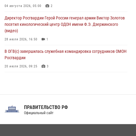
06 августа 2026, 11:33
1
04 августа 2026, 05:00
2
В Зауралье при содействии СОБР Росгвардии ликвидирована
Директор Росгвардии Герой России генерал армии Виктор Золотов
крупная нарколаборатория
посетил кинологический центр ОДОН имени Ф.Э. Дзержинского
06 августа 2026, 11:27
(видео)
28 июля 2026, 16:50
1
В ОГВ(с) завершилась служебная командировка сотрудников ОМОН
Росгвардии
20 июля 2026, 09:25
3
Директор Росгвардии Герой России генерал армии Виктор Золотов
поздравил специалистов подразделений тыла с профессиональным
праздником
31 июля 2026, 21:01
ПРАВИТЕЛЬСТВО РФ
Праздник «Один день с Росгвардией» к 105-летию Центрального
Официальный сайт
округа прошел на Поклонной горе
18 июля 2026, 13:43
15
1