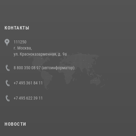
При силовой поддержке СОБР Росгвардии в Иркутской области
повели рейды по соблюдению миграционного законодательства
(видео)
30 июля 2026, 08:00
1
КОНТАКТЫ
В Челябинске росгвардейцы задержали злоумышленников,
111250
напавших на бригаду скорой помощи (видео)
г. Москва,
14 июля 2026, 12:20
1
ул. Красноказарменная, д. 9а
В Росгвардии прошла военно-научная конференция по обобщению
8 800 350 08 97 (автоинформатор)
боевого опыта
08 июля 2026, 07:01
+7 495 361 84 11
+7 495 622 39 11
НОВОСТИ