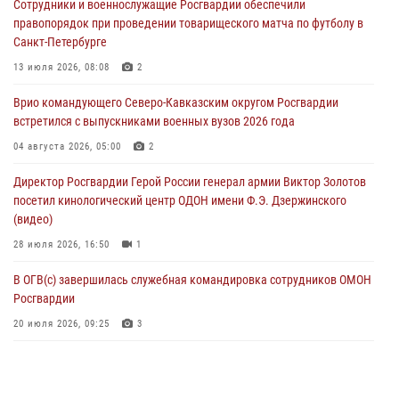
Сотрудники и военнослужащие Росгвардии обеспечили
угрожавшего подростку травматическим пистолетом
правопорядок при проведении товарищеского матча по футболу в
06 августа 2026, 11:33
1
Санкт-Петербурге
В Зауралье при содействии СОБР Росгвардии ликвидирована
13 июля 2026, 08:08
2
крупная нарколаборатория
Врио командующего Северо-Кавказским округом Росгвардии
06 августа 2026, 11:27
встретился с выпускниками военных вузов 2026 года
В Москве росгвардейцы задержали троих мужчин, устроивших
04 августа 2026, 05:00
2
пьяный дебош в баре (видео)
Директор Росгвардии Герой России генерал армии Виктор Золотов
06 августа 2026, 11:20
1
посетил кинологический центр ОДОН имени Ф.Э. Дзержинского
(видео)
28 июля 2026, 16:50
1
В ОГВ(с) завершилась служебная командировка сотрудников ОМОН
Росгвардии
20 июля 2026, 09:25
3
Директор Росгвардии Герой России генерал армии Виктор Золотов
поздравил специалистов подразделений тыла с профессиональным
праздником