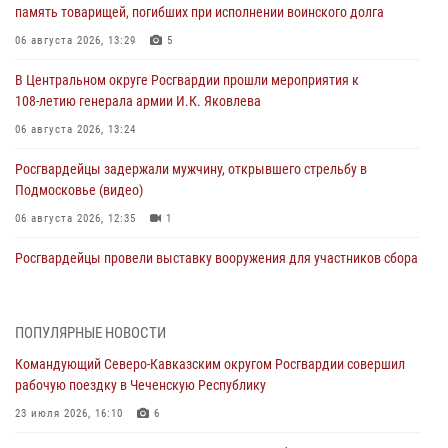
память товарищей, погибших при исполнении воинского долга
06 августа 2026, 13:29
5
В Центральном округе Росгвардии прошли мероприятия к
108‑летию генерала армии И.К. Яковлева
06 августа 2026, 13:24
Росгвардейцы задержали мужчину, открывшего стрельбу в
Подмосковье (видео)
06 августа 2026, 12:35
1
Росгвардейцы провели выставку вооружения для участников сбора
«Гвардеец» в Пензе (видео)
06 августа 2026, 12:00
2
1
ПОПУЛЯРНЫЕ НОВОСТИ
В Курске росгвардейцы приняли участие в митинге, посвященном
Командующий Северо-Кавказским округом Росгвардии совершил
второй годовщине вторжения ВСУ на территорию области
рабочую поездку в Чеченскую Республику
06 августа 2026, 11:56
4
23 июля 2026, 16:10
6
В Санкт-Петербурге наряд Росгвардии задержал правонарушителя,