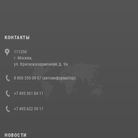
При силовой поддержке СОБР Росгвардии в Иркутской области
повели рейды по соблюдению миграционного законодательства
(видео)
30 июля 2026, 08:00
1
КОНТАКТЫ
В Челябинске росгвардейцы задержали злоумышленников,
111250
напавших на бригаду скорой помощи (видео)
г. Москва,
14 июля 2026, 12:20
1
ул. Красноказарменная, д. 9а
В Росгвардии прошла военно-научная конференция по обобщению
8 800 350 08 97 (автоинформатор)
боевого опыта
08 июля 2026, 07:01
+7 495 361 84 11
+7 495 622 39 11
НОВОСТИ