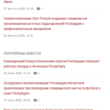
Омске
07 августа 2026, 02:53
3
Генерал-полковник Олег Плохой поздравил специалистов
организационно-штатных подразделений Росгвардии с
профессиональным праздником
06 августа 2026, 21:01
В Нижнем Новгороде состоялось Всероссийское совещание-
семинар по вопросам развития вневедомственной охраны
ПОПУЛЯРНЫЕ НОВОСТИ
Росгвардии (видео)
Командующий Северо-Кавказским округом Росгвардии совершил
06 августа 2026, 14:47
10
1
рабочую поездку в Чеченскую Республику
В Брянске сотрудники и военнослужащие Росгвардии почтили
23 июля 2026, 16:10
6
память Героя России Олега Визнюка
Сотрудники и военнослужащие Росгвардии обеспечили
06 августа 2026, 14:36
2
правопорядок при проведении товарищеского матча по футболу в
Санкт-Петербурге
В кинологическом центре Уральского округа Росгвардии почтили
память товарищей, погибших при исполнении воинского долга
13 июля 2026, 08:08
2
06 августа 2026, 13:29
5