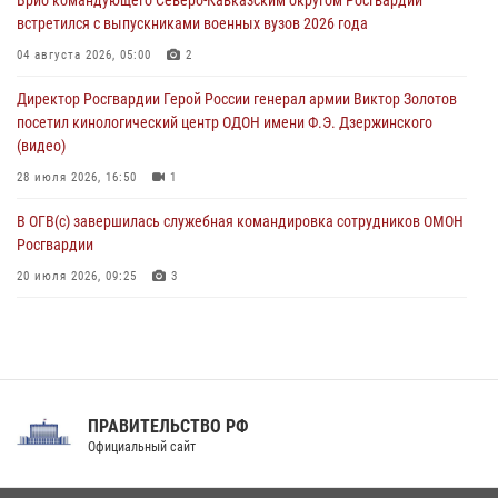
Врио командующего Северо-Кавказским округом Росгвардии
встретился с выпускниками военных вузов 2026 года
В Центральном округе Росгвардии прошли мероприятия к
108‑летию генерала армии И.К. Яковлева
04 августа 2026, 05:00
2
06 августа 2026, 13:24
Директор Росгвардии Герой России генерал армии Виктор Золотов
посетил кинологический центр ОДОН имени Ф.Э. Дзержинского
Росгвардейцы задержали мужчину, открывшего стрельбу в
(видео)
Подмосковье (видео)
28 июля 2026, 16:50
1
06 августа 2026, 12:35
1
В ОГВ(с) завершилась служебная командировка сотрудников ОМОН
Росгвардии
20 июля 2026, 09:25
3
Директор Росгвардии Герой России генерал армии Виктор Золотов
поздравил специалистов подразделений тыла с профессиональным
праздником
31 июля 2026, 21:01
ПРАВИТЕЛЬСТВО РФ
Праздник «Один день с Росгвардией» к 105-летию Центрального
Официальный сайт
округа прошел на Поклонной горе
18 июля 2026, 13:43
15
1