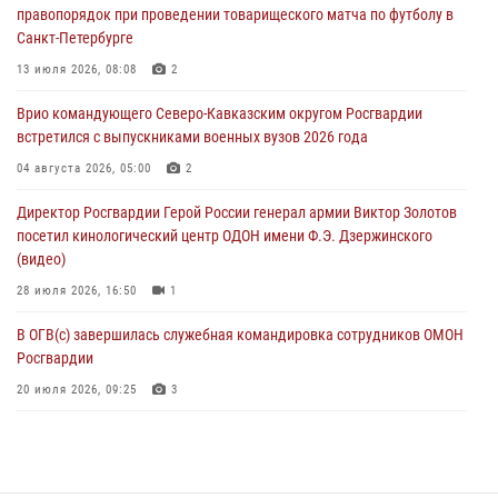
правопорядок при проведении товарищеского матча по футболу в
08 августа 2026, 06:32
1
Санкт-Петербурге
Спецназ Росгвардии в Марий Эл почтил память товарища на
13 июля 2026, 08:08
2
тактическом турнире (видео)
Врио командующего Северо-Кавказским округом Росгвардии
08 августа 2026, 06:15
9
1
встретился с выпускниками военных вузов 2026 года
День физкультурника в Уральском округе Росгвардии отметили
04 августа 2026, 05:00
2
турнирами, мастер-классами и легкоатлетическими забегами
Директор Росгвардии Герой России генерал армии Виктор Золотов
08 августа 2026, 06:03
9
посетил кинологический центр ОДОН имени Ф.Э. Дзержинского
(видео)
28 июля 2026, 16:50
1
В ОГВ(с) завершилась служебная командировка сотрудников ОМОН
Росгвардии
20 июля 2026, 09:25
3
Директор Росгвардии Герой России генерал армии Виктор Золотов
поздравил специалистов подразделений тыла с профессиональным
праздником