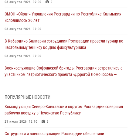
08 августа 2026, 09:00
2
ОМОН «Ойрат» Управления Росгвардии по Республике Калмыкия
исполнилось 20 лет
08 августа 2026, 07:00
В Кабардино-Балкарии сотрудники Росгвардии провели турнир по
настольному теннису ко Дню физкультурника
08 августа 2026, 07:00
Военнослужащие Софринской бригады Росгвардии встретились с
участником патриотического проекта «Дорогой Ломоносова —
дорогой к Победе в СВО» (видео)
08 августа 2026, 07:00
2
1
ПОПУЛЯРНЫЕ НОВОСТИ
Росгвардейцы обеспечили безопасность «Поезда Победы» в
Командующий Северо-Кавказским округом Росгвардии совершил
Кузбассе
рабочую поездку в Чеченскую Республику
08 августа 2026, 07:00
23 июля 2026, 16:10
6
В Москве росгвардейцы оказали помощь медикам и девушке с
Сотрудники и военнослужащие Росгвардии обеспечили
ограниченными возможностями здоровья (видео)