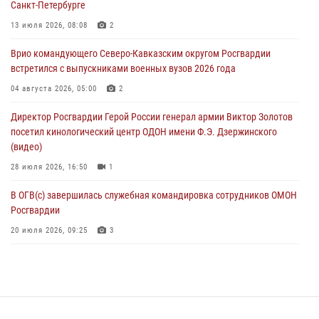
Санкт-Петербурге
Рэпер ST посетил раненых росгвардейцев в Главном военном
13 июля 2026, 08:08
2
клиническом госпитале ведомства
Врио командующего Северо-Кавказским округом Росгвардии
07 августа 2026, 11:18
2
встретился с выпускниками военных вузов 2026 года
Патриотическая акция «Каникулы с Росгвардией» прошла в
04 августа 2026, 05:00
2
Воронеже
Директор Росгвардии Герой России генерал армии Виктор Золотов
07 августа 2026, 11:00
2
посетил кинологический центр ОДОН имени Ф.Э. Дзержинского
(видео)
28 июля 2026, 16:50
1
В ОГВ(с) завершилась служебная командировка сотрудников ОМОН
Росгвардии
20 июля 2026, 09:25
3
Директор Росгвардии Герой России генерал армии Виктор Золотов
поздравил специалистов подразделений тыла с профессиональным
праздником
31 июля 2026, 21:01