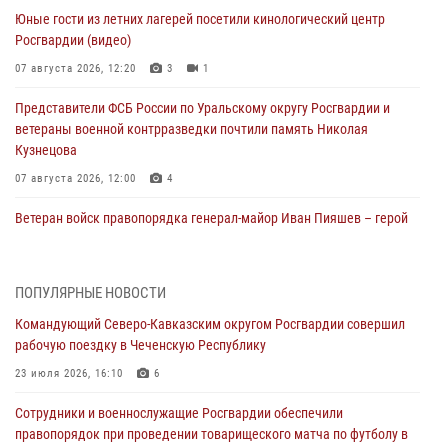
Юные гости из летних лагерей посетили кинологический центр
Росгвардии (видео)
07 августа 2026, 12:20
3
1
Представители ФСБ России по Уральскому округу Росгвардии и
ветераны военной контрразведки почтили память Николая
Кузнецова
07 августа 2026, 12:00
4
Ветеран войск правопорядка генерал-майор Иван Пияшев – герой
выпуска «Легенды армии с Александром Маршалом»
07 августа 2026, 12:00
ПОПУЛЯРНЫЕ НОВОСТИ
Росгвардейцы пресекли попытку руферов подняться на крышу
Командующий Северо-Кавказским округом Росгвардии совершил
Смольного собора в Санкт-Петербурге (видео)
рабочую поездку в Чеченскую Республику
07 августа 2026, 11:34
3
1
23 июля 2026, 16:10
6
В Курске росгвардейцы провели занятие по основам
Сотрудники и военнослужащие Росгвардии обеспечили
взрывобезопасности
правопорядок при проведении товарищеского матча по футболу в
07 августа 2026, 11:33