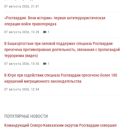
07 августа 2026, 21:01
«Росгвардия. Вехи истории»: первая антитеррористическая
операция войск правопорядка
07 августа 2026, 15:28
1
В Башкортостане при силовой поддержке спецназа Росгвардии
пресечена противоправная деятельность, связанная с пропагандой
терроризма (видео)
07 августа 2026, 13:30
1
В Югре при содействии спецназа Росгвардии пресечено более 180
нарушений миграционного законодательства
07 августа 2026, 12:54
Тонувшего ребенка спас росгвардеец в Краснодарском крае
07 августа 2026, 12:37
ПОПУЛЯРНЫЕ НОВОСТИ
Юные гости из летних лагерей посетили кинологический центр
Командующий Северо-Кавказским округом Росгвардии совершил
Росгвардии (видео)