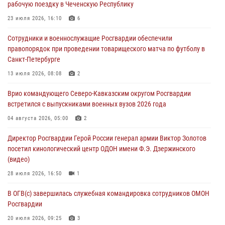
рабочую поездку в Чеченскую Республику
07 августа 2026, 12:20
3
1
23 июля 2026, 16:10
6
Представители ФСБ России по Уральскому округу Росгвардии и
Сотрудники и военнослужащие Росгвардии обеспечили
ветераны военной контрразведки почтили память Николая
правопорядок при проведении товарищеского матча по футболу в
Кузнецова
Санкт-Петербурге
07 августа 2026, 12:00
4
13 июля 2026, 08:08
2
Ветеран войск правопорядка генерал-майор Иван Пияшев – герой
Врио командующего Северо-Кавказским округом Росгвардии
выпуска «Легенды армии с Александром Маршалом»
встретился с выпускниками военных вузов 2026 года
07 августа 2026, 12:00
04 августа 2026, 05:00
2
Росгвардейцы пресекли попытку руферов подняться на крышу
Директор Росгвардии Герой России генерал армии Виктор Золотов
Смольного собора в Санкт-Петербурге (видео)
посетил кинологический центр ОДОН имени Ф.Э. Дзержинского
07 августа 2026, 11:34
3
1
(видео)
28 июля 2026, 16:50
1
В ОГВ(с) завершилась служебная командировка сотрудников ОМОН
Росгвардии
20 июля 2026, 09:25
3